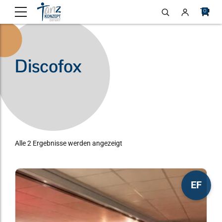
0
Discofox
Alle 2 Ergebnisse werden angezeigt
Dieses
EF
Produkt
weist
mehrere