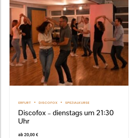
Varianten
auf.
Die
Optionen
können
auf
der
Produktseite
gewählt
werden
ERFURT
DISCOFOX
SPEZIALKURSE
Discofox – dienstags um 21:30
Uhr
ab
20,00
€