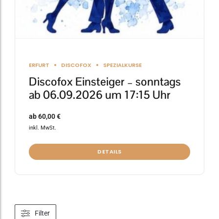
gewählt
werden
ERFURT
DISCOFOX
SPEZIALKURSE
Discofox Einsteiger – sonntags
ab 06.09.2026 um 17:15 Uhr
ab
60,00
€
inkl. MwSt.
DETAILS
Filter