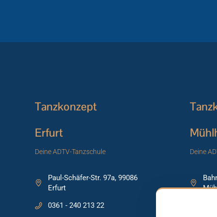
Tanzkonzept
Tanz
Erfurt
Mühl
Deine ADTV-Tanzschule
Deine AD
Paul-Schäfer-Str. 97a, 99086
Bahn
Erfurt
Müh
0361 - 240 213 22
0360