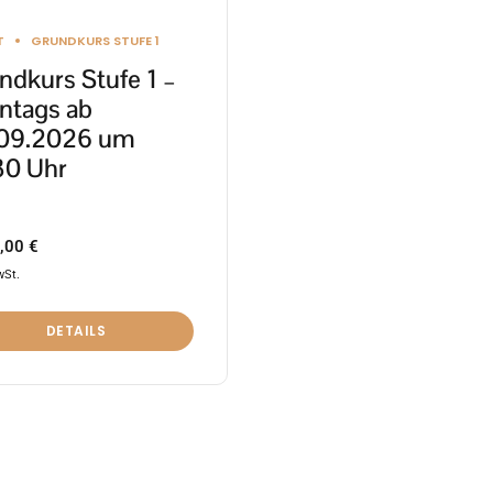
ktseite
T
GRUNDKURS STUFE 1
lt
ndkurs Stufe 1 –
en
ntags ab
09.2026 um
30 Uhr
,00
€
wSt.
DETAILS