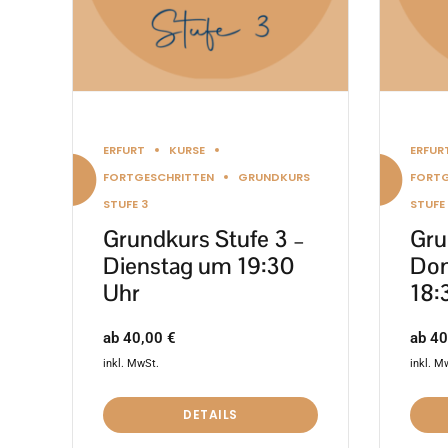
Optionen
Optio
können
könn
auf
auf
der
der
Produktseite
Produ
ERFURT
KURSE
ERFUR
gewählt
gewäh
FORTGESCHRITTEN
GRUNDKURS
FORTG
werden
werd
STUFE 3
STUFE
Grundkurs Stufe 3 –
Gru
Dienstag um 19:30
Don
Uhr
18:
ab
40,00
€
ab
40
inkl. MwSt.
inkl. M
DETAILS