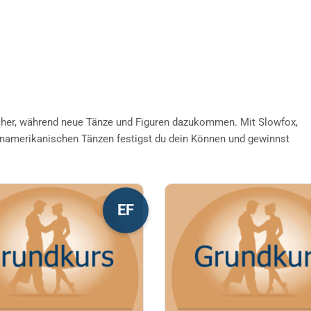
her, während neue Tänze und Figuren dazukommen. Mit Slowfox,
inamerikanischen Tänzen festigst du dein Können und gewinnst
s
Dieses
EF
kt
Produkt
weist
re
mehrere
nten
Varianten
auf.
Die