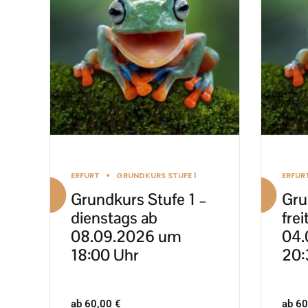
mehrere
mehre
Varianten
Varia
auf.
auf.
Die
Die
Optionen
Optio
können
könn
auf
auf
der
der
Produktseite
Produ
ERFURT
GRUNDKURS STUFE 1
ERFUR
gewählt
gewäh
Grundkurs Stufe 1 –
Gru
werden
werd
dienstags ab
frei
08.09.2026 um
04.
18:00 Uhr
20:
ab
60,00
€
ab
60