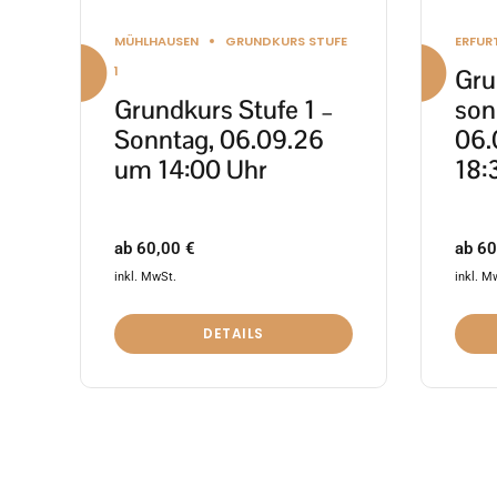
Produktseite
Produ
MÜHLHAUSEN
GRUNDKURS STUFE
ERFUR
gewählt
gewäh
1
Gru
werden
werd
Grundkurs Stufe 1 –
son
Sonntag, 06.09.26
06.
um 14:00 Uhr
18:
ab
60,00
€
ab
60
inkl. MwSt.
inkl. M
DETAILS