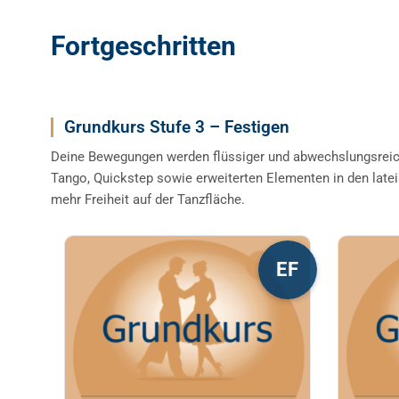
Fortgeschritten
Grundkurs Stufe 3 – Festigen
Deine Bewegungen werden flüssiger und abwechslungsreic
Tango, Quickstep sowie erweiterten Elementen in den late
mehr Freiheit auf der Tanzfläche.
Dieses
Diese
EF
Produkt
Produ
weist
weist
mehrere
mehre
Varianten
Varia
auf.
auf.
Die
Die