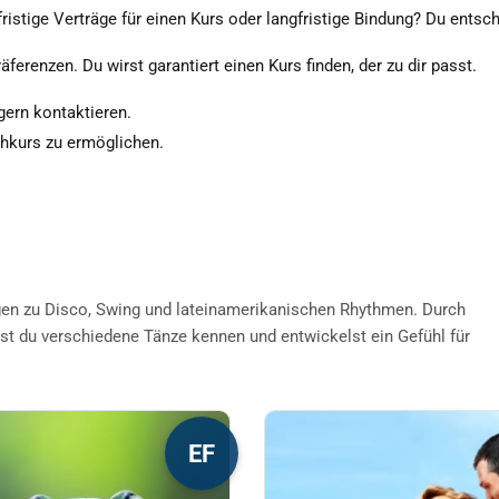
ristige Verträge für einen Kurs oder langfristige Bindung? Du entsch
äferenzen. Du wirst garantiert einen Kurs finden, der zu dir passt.
 gern kontaktieren.
chkurs zu ermöglichen.
gen zu Disco, Swing und lateinamerikanischen Rhythmen. Durch
st du verschiedene Tänze kennen und entwickelst ein Gefühl für
s
Dieses
EF
kt
Produkt
weist