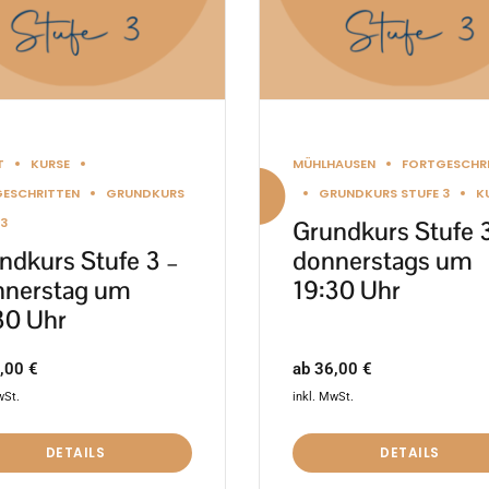
nen
Optionen
en
können
auf
der
ktseite
Produktseite
T
KURSE
MÜHLHAUSEN
FORTGESCHR
lt
gewählt
ESCHRITTEN
GRUNDKURS
GRUNDKURS STUFE 3
K
en
werden
 3
Grundkurs Stufe 
ndkurs Stufe 3 –
donnerstags um
nerstag um
19:30 Uhr
30 Uhr
ab
36,00
€
,00
€
inkl. MwSt.
wSt.
DETAILS
DETAILS