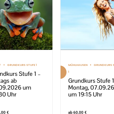
re
mehrere
nten
Varianten
auf.
Die
nen
Optionen
en
können
auf
der
ktseite
Produktseite
T
GRUNDKURS STUFE 1
MÜHLHAUSEN
GRUNDKURS 
lt
gewählt
1
ndkurs Stufe 1 –
en
werden
tags ab
Grundkurs Stufe 1
09.2026 um
Montag, 07.09.2
30 Uhr
um 19:15 Uhr
,00
€
ab
60,00
€