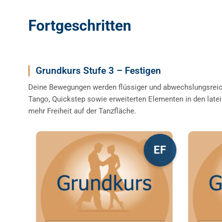
Fortgeschritten
Grundkurs Stufe 3 – Festigen
Deine Bewegungen werden flüssiger und abwechslungsreic
Tango, Quickstep sowie erweiterten Elementen in den late
mehr Freiheit auf der Tanzfläche.
Dieses
Diese
EF
Produkt
Produ
weist
weist
mehrere
mehre
Varianten
Varia
auf.
auf.
Die
Die