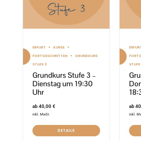
Optionen
Optio
können
könn
auf
auf
der
der
Produktseite
Produ
ERFURT
KURSE
ERFUR
gewählt
gewäh
FORTGESCHRITTEN
GRUNDKURS
FORTG
werden
werd
STUFE 3
STUFE
Grundkurs Stufe 3 –
Gru
Dienstag um 19:30
Don
Uhr
18:
ab
40,00
€
ab
40
inkl. MwSt.
inkl. M
DETAILS