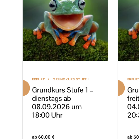
mehrere
mehre
Varianten
Varia
auf.
auf.
Die
Die
Optionen
Optio
können
könn
auf
auf
der
der
Produktseite
Produ
ERFURT
GRUNDKURS STUFE 1
ERFUR
gewählt
gewäh
Grundkurs Stufe 1 –
Gru
werden
werd
dienstags ab
frei
08.09.2026 um
04.
18:00 Uhr
20:
ab
60,00
€
ab
60