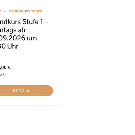
ktseite
T
GRUNDKURS STUFE 1
lt
ndkurs Stufe 1 –
en
ntags ab
09.2026 um
30 Uhr
,00
€
wSt.
DETAILS