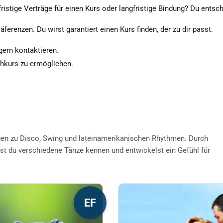
ristige Verträge für einen Kurs oder langfristige Bindung? Du entsch
äferenzen. Du wirst garantiert einen Kurs finden, der zu dir passt.
 gern kontaktieren.
chkurs zu ermöglichen.
gen zu Disco, Swing und lateinamerikanischen Rhythmen. Durch
st du verschiedene Tänze kennen und entwickelst ein Gefühl für
s
Dieses
EF
kt
Produkt
weist