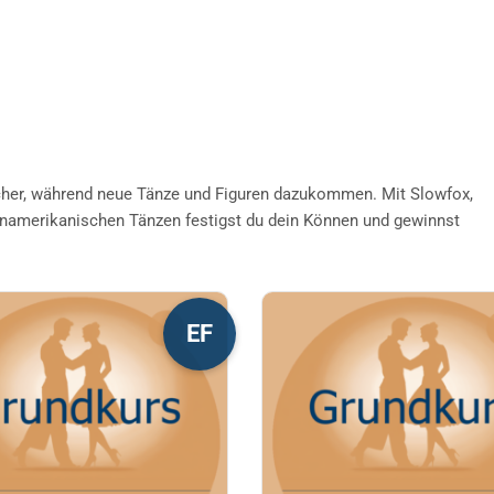
her, während neue Tänze und Figuren dazukommen. Mit Slowfox,
inamerikanischen Tänzen festigst du dein Können und gewinnst
s
Dieses
EF
kt
Produkt
weist
re
mehrere
nten
Varianten
auf.
Die