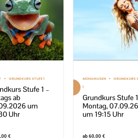
re
mehrere
nten
Varianten
auf.
Die
nen
Optionen
en
können
auf
der
ktseite
Produktseite
T
GRUNDKURS STUFE 1
MÜHLHAUSEN
GRUNDKURS 
lt
gewählt
1
ndkurs Stufe 1 –
en
werden
tags ab
Grundkurs Stufe 1
09.2026 um
Montag, 07.09.2
30 Uhr
um 19:15 Uhr
,00
€
ab
60,00
€