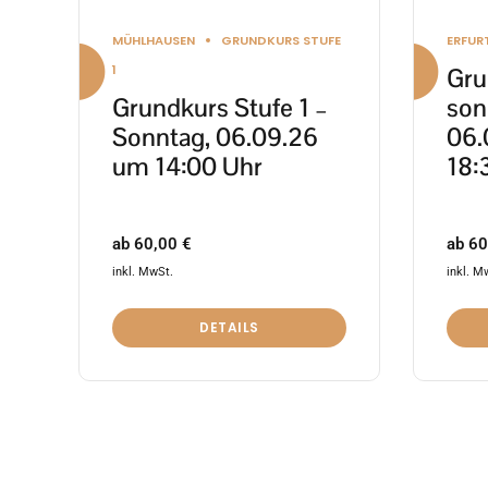
Produktseite
Produ
MÜHLHAUSEN
GRUNDKURS STUFE
ERFUR
gewählt
gewäh
1
Gru
werden
werd
Grundkurs Stufe 1 –
son
Sonntag, 06.09.26
06.
um 14:00 Uhr
18:
ab
60,00
€
ab
60
inkl. MwSt.
inkl. M
DETAILS