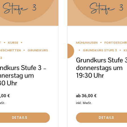
nen
Optionen
en
können
auf
der
ktseite
Produktseite
T
KURSE
MÜHLHAUSEN
FORTGESCHR
lt
gewählt
ESCHRITTEN
GRUNDKURS
GRUNDKURS STUFE 3
K
en
werden
 3
Grundkurs Stufe 
ndkurs Stufe 3 –
donnerstags um
nerstag um
19:30 Uhr
30 Uhr
ab
36,00
€
,00
€
inkl. MwSt.
wSt.
DETAILS
DETAILS