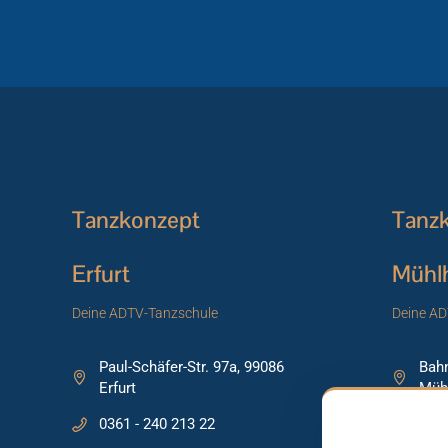
Tanzkonzept
Tanz
Erfurt
Mühl
Deine ADTV-Tanzschule
Deine AD
Paul-Schäfer-Str. 97a, 99086
Bahn
Erfurt
Müh
0361 - 240 213 22
0360