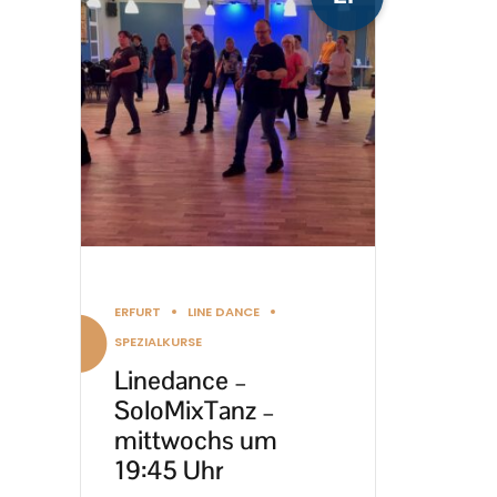
weist
mehrere
Varianten
auf.
Die
Optionen
können
auf
der
Produktseite
ERFURT
LINE DANCE
gewählt
SPEZIALKURSE
werden
Linedance –
SoloMixTanz –
mittwochs um
19:45 Uhr