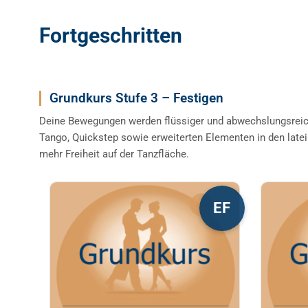
Fortgeschritten
Grundkurs Stufe 3 – Festigen
Deine Bewegungen werden flüssiger und abwechslungsreic
Tango, Quickstep sowie erweiterten Elementen in den late
mehr Freiheit auf der Tanzfläche.
Dieses
Diese
EF
Produkt
Produ
weist
weist
mehrere
mehre
Varianten
Varia
auf.
auf.
Die
Die