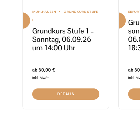
Produktseite
Produ
MÜHLHAUSEN
GRUNDKURS STUFE
ERFUR
gewählt
gewäh
1
Gru
werden
werd
Grundkurs Stufe 1 –
son
Sonntag, 06.09.26
06.
um 14:00 Uhr
18:
ab
60,00
€
ab
60
inkl. MwSt.
inkl. M
DETAILS