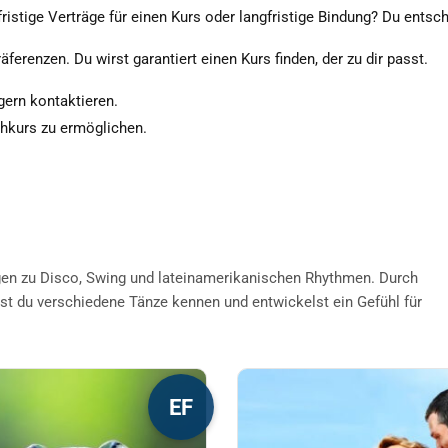
ristige Verträge für einen Kurs oder langfristige Bindung? Du entsch
äferenzen. Du wirst garantiert einen Kurs finden, der zu dir passt.
 gern kontaktieren.
chkurs zu ermöglichen.
gen zu Disco, Swing und lateinamerikanischen Rhythmen. Durch
st du verschiedene Tänze kennen und entwickelst ein Gefühl für
s
Dieses
EF
kt
Produkt
weist