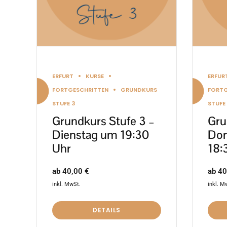
Optionen
Optio
können
könn
auf
auf
der
der
Produktseite
Produ
ERFURT
KURSE
ERFUR
gewählt
gewäh
FORTGESCHRITTEN
GRUNDKURS
FORTG
werden
werd
STUFE 3
STUFE
Grundkurs Stufe 3 –
Gru
Dienstag um 19:30
Don
Uhr
18:
ab
40,00
€
ab
40
inkl. MwSt.
inkl. M
DETAILS