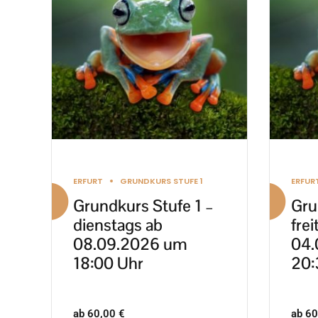
mehrere
mehre
Varianten
Varia
auf.
auf.
Die
Die
Optionen
Optio
können
könn
auf
auf
der
der
Produktseite
Produ
ERFURT
GRUNDKURS STUFE 1
ERFUR
gewählt
gewäh
Grundkurs Stufe 1 –
Gru
werden
werd
dienstags ab
frei
08.09.2026 um
04.
18:00 Uhr
20:
ab
60,00
€
ab
60