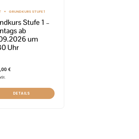
ktseite
T
GRUNDKURS STUFE 1
lt
ndkurs Stufe 1 –
en
ntags ab
09.2026 um
30 Uhr
,00
€
wSt.
DETAILS