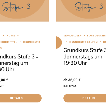
nen
Optionen
en
können
auf
der
ktseite
Produktseite
T
KURSE
MÜHLHAUSEN
FORTGESCHR
lt
gewählt
ESCHRITTEN
GRUNDKURS
GRUNDKURS STUFE 3
K
en
werden
 3
Grundkurs Stufe 
ndkurs Stufe 3 –
donnerstags um
nerstag um
19:30 Uhr
30 Uhr
ab
36,00
€
,00
€
inkl. MwSt.
wSt.
DETAILS
DETAILS