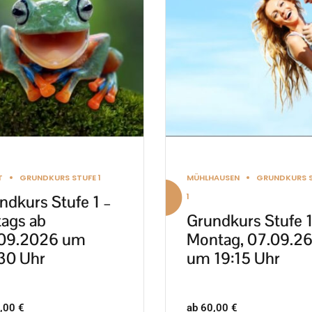
re
mehrere
nten
Varianten
auf.
Die
nen
Optionen
en
können
auf
der
ktseite
Produktseite
T
GRUNDKURS STUFE 1
MÜHLHAUSEN
GRUNDKURS 
lt
gewählt
1
ndkurs Stufe 1 –
en
werden
tags ab
Grundkurs Stufe 1
09.2026 um
Montag, 07.09.2
30 Uhr
um 19:15 Uhr
,00
€
ab
60,00
€