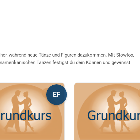
her, während neue Tänze und Figuren dazukommen. Mit Slowfox,
inamerikanischen Tänzen festigst du dein Können und gewinnst
s
Dieses
EF
kt
Produkt
weist
re
mehrere
nten
Varianten
auf.
Die