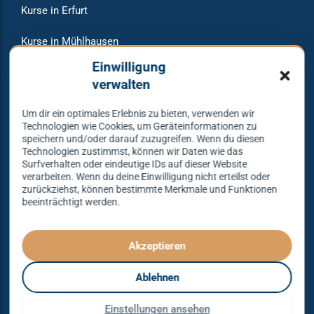
Kurse in Erfurt
Kurse in Mühlhausen
Einwilligung
Veranstaltungen
verwalten
Raumvermietung
Um dir ein optimales Erlebnis zu bieten, verwenden wir
Technologien wie Cookies, um Geräteinformationen zu
speichern und/oder darauf zuzugreifen. Wenn du diesen
Technologien zustimmst, können wir Daten wie das
Warum bei uns tanzen?
Surfverhalten oder eindeutige IDs auf dieser Website
verarbeiten. Wenn du deine Einwilligung nicht erteilst oder
zurückziehst, können bestimmte Merkmale und Funktionen
beeinträchtigt werden.
Lass dich begeistern und probier es aus – Tanzen lernen
mit unserem Erfolgskonzept.
Spielend leicht und mit viel Spaß!
Akzeptieren
Denn Tanzen kann jeder lernen – mit dem richtigen
Ablehnen
Konzept sogar ganz einfach – das gibt es nur bei
Tanzkonzept Erfurt.
Einstellungen ansehen