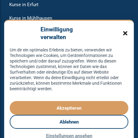
Kurse in Erfurt
Kurse in Mühlhausen
Einwilligung
Veranstaltungen
verwalten
Raumvermietung
Um dir ein optimales Erlebnis zu bieten, verwenden wir
Technologien wie Cookies, um Geräteinformationen zu
speichern und/oder darauf zuzugreifen. Wenn du diesen
Technologien zustimmst, können wir Daten wie das
Warum bei uns tanzen?
Surfverhalten oder eindeutige IDs auf dieser Website
verarbeiten. Wenn du deine Einwilligung nicht erteilst oder
zurückziehst, können bestimmte Merkmale und Funktionen
beeinträchtigt werden.
Lass dich begeistern und probier es aus – Tanzen lernen
mit unserem Erfolgskonzept.
Spielend leicht und mit viel Spaß!
Akzeptieren
Denn Tanzen kann jeder lernen – mit dem richtigen
Ablehnen
Konzept sogar ganz einfach – das gibt es nur bei
Tanzkonzept Erfurt.
Einstellungen ansehen