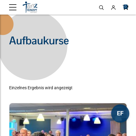
0
Aufbaukurse
Einzelnes Ergebnis wird angezeigt
Dieses
EF
Produkt
weist
mehrere