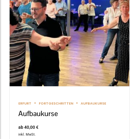
Varianten
auf.
Die
Optionen
können
auf
der
Produktseite
gewählt
werden
ERFURT
FORTGESCHRITTEN
AUFBAUKURSE
Aufbaukurse
ab
40,00
€
inkl. MwSt.