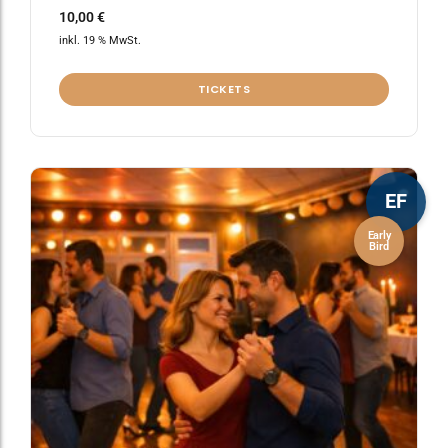
10,00
€
inkl. 19 % MwSt.
TICKETS
EF
Early
Bird