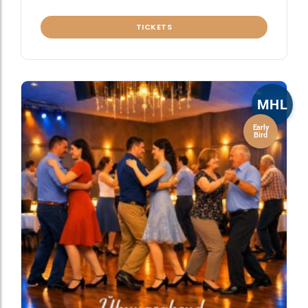
TICKETS
MHL
Early
Bird