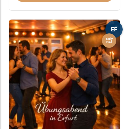
EF
Early
Bird