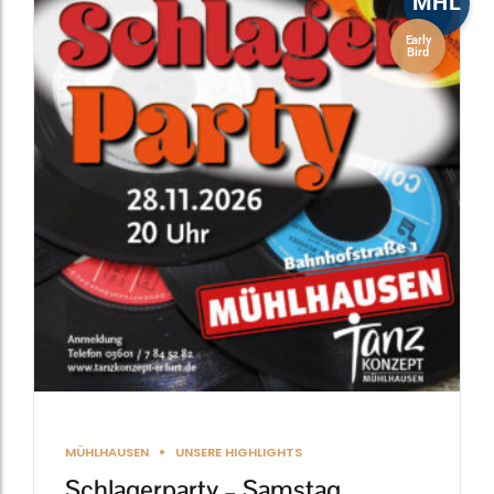
MHL
Early
Bird
MÜHLHAUSEN
UNSERE HIGHLIGHTS
Schlagerparty – Samstag,