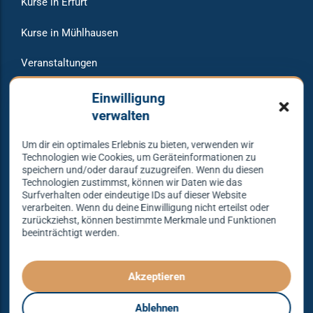
Kurse in Erfurt
Kurse in Mühlhausen
Veranstaltungen
Raumvermietung
Einwilligung
verwalten
Um dir ein optimales Erlebnis zu bieten, verwenden wir
Warum bei uns tanzen?
Technologien wie Cookies, um Geräteinformationen zu
speichern und/oder darauf zuzugreifen. Wenn du diesen
Technologien zustimmst, können wir Daten wie das
Lass dich begeistern und probier es aus – Tanzen lernen
Surfverhalten oder eindeutige IDs auf dieser Website
verarbeiten. Wenn du deine Einwilligung nicht erteilst oder
mit unserem Erfolgskonzept.
zurückziehst, können bestimmte Merkmale und Funktionen
beeinträchtigt werden.
Spielend leicht und mit viel Spaß!
Denn Tanzen kann jeder lernen – mit dem richtigen
Konzept sogar ganz einfach – das gibt es nur bei
Akzeptieren
Tanzkonzept Erfurt.
Ablehnen