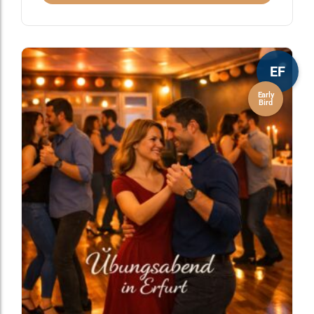
EF
Early
Bird