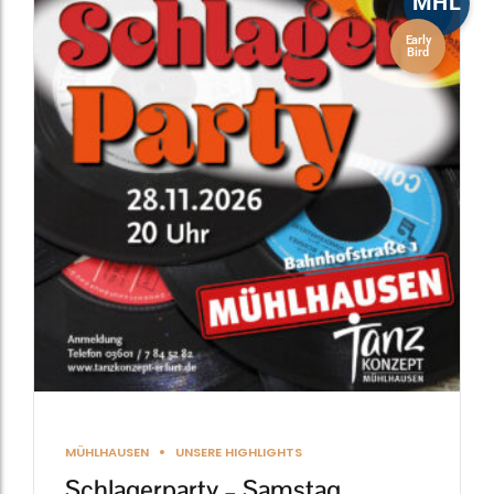
MHL
Early
Bird
MÜHLHAUSEN
UNSERE HIGHLIGHTS
Schlagerparty – Samstag,