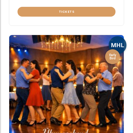
TICKETS
MHL
Early
Bird