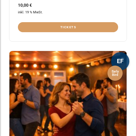
10,00
€
inkl. 19 % MwSt.
TICKETS
EF
Early
Bird