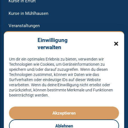
Kurse in Erfurt
Kurse in Mühlhausen
Veranstaltungen
Raumvermietung
Einwilligung
verwalten
Um dir ein optimales Erlebnis zu bieten, verwenden wir
Warum bei uns tanzen?
Technologien wie Cookies, um Geräteinformationen zu
speichern und/oder darauf zuzugreifen. Wenn du diesen
Technologien zustimmst, können wir Daten wie das
Lass dich begeistern und probier es aus – Tanzen lernen
Surfverhalten oder eindeutige IDs auf dieser Website
verarbeiten. Wenn du deine Einwilligung nicht erteilst oder
mit unserem Erfolgskonzept.
zurückziehst, können bestimmte Merkmale und Funktionen
beeinträchtigt werden.
Spielend leicht und mit viel Spaß!
Denn Tanzen kann jeder lernen – mit dem richtigen
Konzept sogar ganz einfach – das gibt es nur bei
Akzeptieren
Tanzkonzept Erfurt.
Ablehnen