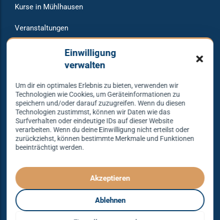
Kurse in Mühlhausen
Veranstaltungen
Raumvermietung
Einwilligung
verwalten
Um dir ein optimales Erlebnis zu bieten, verwenden wir
Warum bei uns tanzen?
Technologien wie Cookies, um Geräteinformationen zu
speichern und/oder darauf zuzugreifen. Wenn du diesen
Technologien zustimmst, können wir Daten wie das
Lass dich begeistern und probier es aus – Tanzen lernen
Surfverhalten oder eindeutige IDs auf dieser Website
verarbeiten. Wenn du deine Einwilligung nicht erteilst oder
mit unserem Erfolgskonzept.
zurückziehst, können bestimmte Merkmale und Funktionen
beeinträchtigt werden.
Spielend leicht und mit viel Spaß!
Denn Tanzen kann jeder lernen – mit dem richtigen
Konzept sogar ganz einfach – das gibt es nur bei
Akzeptieren
Tanzkonzept Erfurt.
Ablehnen
© Tanzkonzept Erfurt 2026