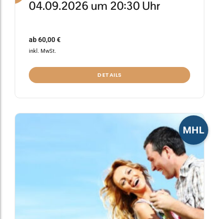
04.09.2026 um 20:30 Uhr
ab
60,00
€
inkl. MwSt.
DETAILS
Dieses
MHL
Produkt
weist
mehrere
Varianten
auf.
Die
Optionen
können