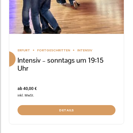
Produktseite
gewählt
werden
ERFURT
FORTGESCHRITTEN
INTENSIV
Intensiv – sonntags um 19:15
Uhr
ab
40,00
€
inkl. MwSt.
DETAILS