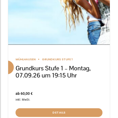
auf
der
Produktseite
gewählt
werden
MÜHLHAUSEN
GRUNDKURS STUFE 1
Grundkurs Stufe 1 – Montag,
07.09.26 um 19:15 Uhr
ab
60,00
€
inkl. MwSt.
DETAILS