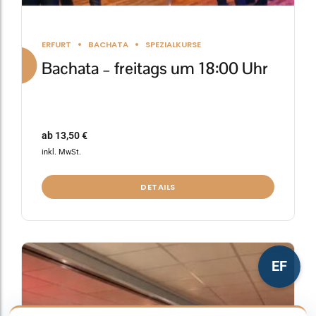
ERFURT
BACHATA
SPEZIALKURSE
Bachata – freitags um 18:00 Uhr
ab
13,50
€
inkl. MwSt.
DETAILS
Dieses
EF
Produkt
weist
mehrere