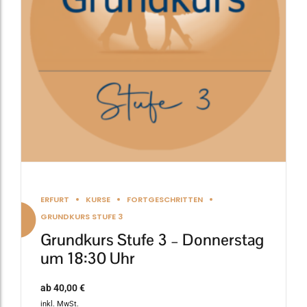
Die
Optionen
können
auf
der
Produktseite
gewählt
werden
ERFURT
KURSE
FORTGESCHRITTEN
GRUNDKURS STUFE 3
Grundkurs Stufe 3 – Donnerstag
um 18:30 Uhr
ab
40,00
€
inkl. MwSt.