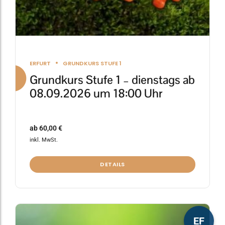
werden
ERFURT
GRUNDKURS STUFE 1
Grundkurs Stufe 1 – dienstags ab
08.09.2026 um 18:00 Uhr
ab
60,00
€
inkl. MwSt.
DETAILS
Dieses
EF
Produkt