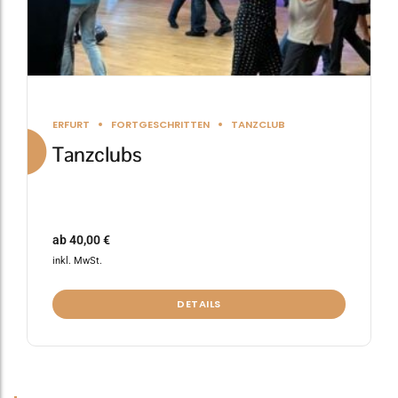
gewählt
werden
ERFURT
FORTGESCHRITTEN
TANZCLUB
Tanzclubs
ab
40,00
€
inkl. MwSt.
DETAILS