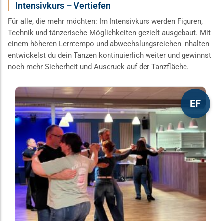
Intensivkurs – Vertiefen
Für alle, die mehr möchten: Im Intensivkurs werden Figuren,
Technik und tänzerische Möglichkeiten gezielt ausgebaut. Mit
einem höheren Lerntempo und abwechslungsreichen Inhalten
entwickelst du dein Tanzen kontinuierlich weiter und gewinnst
noch mehr Sicherheit und Ausdruck auf der Tanzfläche.
Dieses
EF
Produkt
weist
mehrere
Varianten
auf.
Die
Optionen
können
auf
der