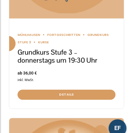
werden
MÜHLHAUSEN
FORTGESCHRITTEN
GRUNDKURS
STUFE 3
KURSE
Grundkurs Stufe 3 –
donnerstags um 19:30 Uhr
ab
36,00
€
inkl. MwSt.
DETAILS
Dieses
EF
Produkt