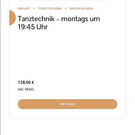
gewählt
ERFURT
TANZTECHNIK
SPEZIALKURSE
werden
Tanztechnik – montags um
19:45 Uhr
128,00
€
inkl. MwSt.
DETAILS