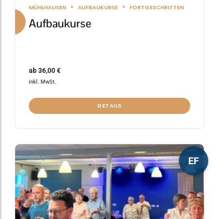
MÜHLHAUSEN
AUFBAUKURSE
FORTGESCHRITTEN
Aufbaukurse
ab
36,00
€
inkl. MwSt.
DETAILS
Dieses
EF
Produkt
weist
mehrere
Varianten
auf.