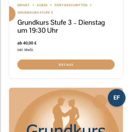
ERFURT
KURSE
FORTGESCHRITTEN
GRUNDKURS STUFE 3
Grundkurs Stufe 3 – Dienstag
um 19:30 Uhr
ab
40,00
€
inkl. MwSt.
DETAILS
Dieses
EF
Produkt
weist
mehrere
Varianten
auf.