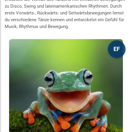
zu Disco, Swing und lateinamerikanischen Rhythmen. Durch
erste Vorwärts-, Rückwärts- und Seitwärtsbewegungen lernst
du verschiedene Tänze kennen und entwickelst ein Gefühl für
Musik, Rhythmus und Bewegung.
Dieses
EF
Produkt
weist
mehrere
Varianten
auf.
Die
Optionen
können
auf
der
Produktseite
gewählt