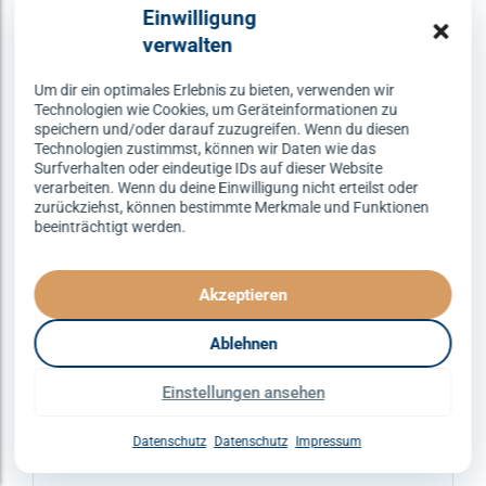
Varianten
Einwilligung
auf.
verwalten
Die
Optionen
Um dir ein optimales Erlebnis zu bieten, verwenden wir
Technologien wie Cookies, um Geräteinformationen zu
können
speichern und/oder darauf zuzugreifen. Wenn du diesen
auf
Technologien zustimmst, können wir Daten wie das
Surfverhalten oder eindeutige IDs auf dieser Website
der
verarbeiten. Wenn du deine Einwilligung nicht erteilst oder
Produktseite
zurückziehst, können bestimmte Merkmale und Funktionen
gewählt
beeinträchtigt werden.
werden
Akzeptieren
Ablehnen
ERFURT
DISCOFOX
SPEZIALKURSE
Einstellungen ansehen
Discofox – dienstags um 21:30
Uhr
Datenschutz
Datenschutz
Impressum