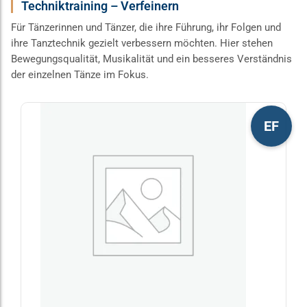
Techniktraining – Verfeinern
Für Tänzerinnen und Tänzer, die ihre Führung, ihr Folgen und
ihre Tanztechnik gezielt verbessern möchten. Hier stehen
Bewegungsqualität, Musikalität und ein besseres Verständnis
der einzelnen Tänze im Fokus.
Dieses
EF
Produkt
weist
mehrere
Varianten
auf.
Die
Optionen
können
auf
der
Produktseite