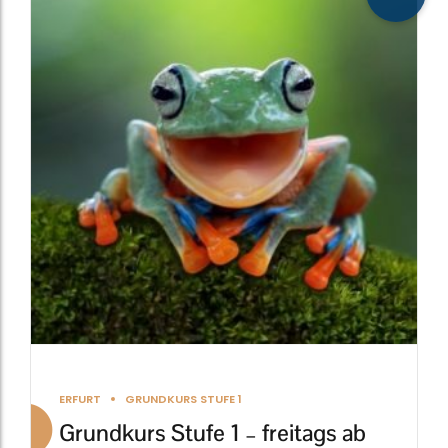
weist
mehrere
Varianten
auf.
Die
Optionen
können
auf
der
Produktseite
gewählt
werden
ERFURT
GRUNDKURS STUFE 1
Grundkurs Stufe 1 – freitags ab