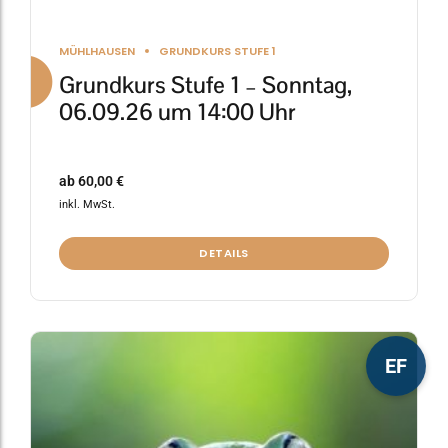
MÜHLHAUSEN
GRUNDKURS STUFE 1
Grundkurs Stufe 1 – Sonntag,
06.09.26 um 14:00 Uhr
ab
60,00
€
inkl. MwSt.
DETAILS
Dieses
EF
Produkt
weist
mehrere
Varianten