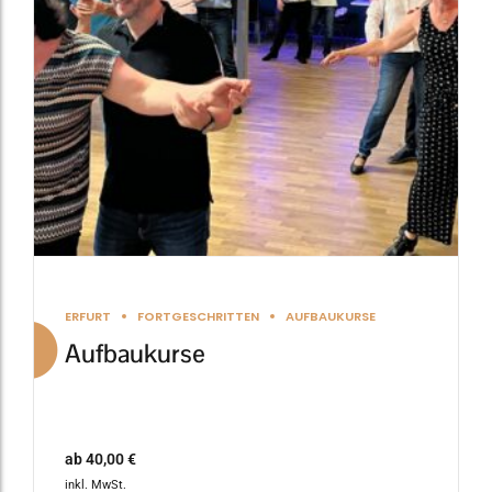
Die
Optionen
können
auf
der
Produktseite
gewählt
werden
ERFURT
FORTGESCHRITTEN
AUFBAUKURSE
Aufbaukurse
ab
40,00
€
inkl. MwSt.