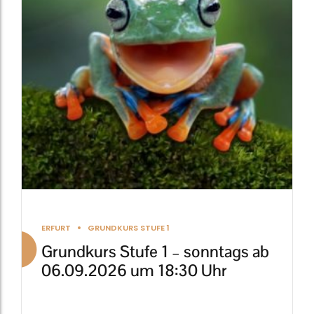
auf.
Die
Optionen
können
auf
der
Produktseite
gewählt
werden
ERFURT
GRUNDKURS STUFE 1
Grundkurs Stufe 1 – sonntags ab
06.09.2026 um 18:30 Uhr