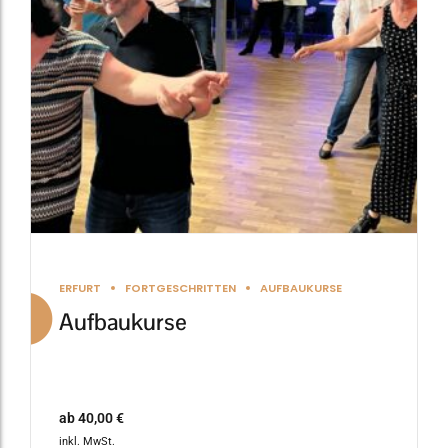
Die
Optionen
können
auf
der
Produktseite
gewählt
werden
ERFURT
FORTGESCHRITTEN
AUFBAUKURSE
Aufbaukurse
ab
40,00
€
inkl. MwSt.