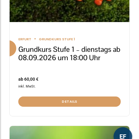
werden
ERFURT
GRUNDKURS STUFE 1
Grundkurs Stufe 1 – dienstags ab
08.09.2026 um 18:00 Uhr
ab
60,00
€
inkl. MwSt.
DETAILS
Dieses
EF
Produkt