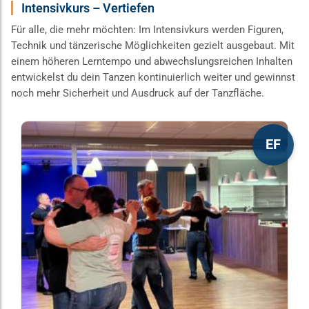
Intensivkurs – Vertiefen
Für alle, die mehr möchten: Im Intensivkurs werden Figuren,
Technik und tänzerische Möglichkeiten gezielt ausgebaut. Mit
einem höheren Lerntempo und abwechslungsreichen Inhalten
entwickelst du dein Tanzen kontinuierlich weiter und gewinnst
noch mehr Sicherheit und Ausdruck auf der Tanzfläche.
Dieses
EF
Produkt
weist
mehrere
Varianten
auf.
Die
Optionen
können
auf
der