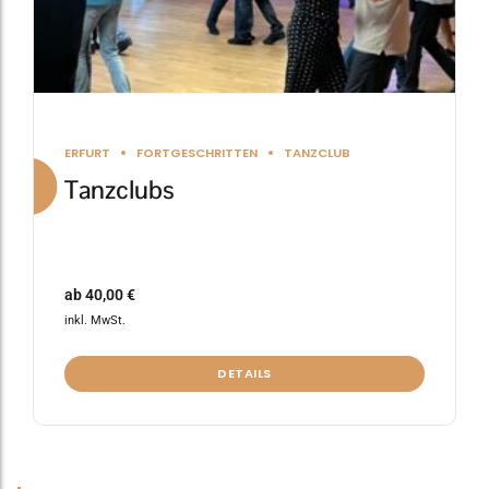
gewählt
werden
ERFURT
FORTGESCHRITTEN
TANZCLUB
Tanzclubs
ab
40,00
€
inkl. MwSt.
DETAILS