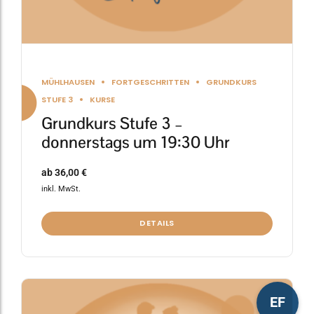
werden
MÜHLHAUSEN
FORTGESCHRITTEN
GRUNDKURS
STUFE 3
KURSE
Grundkurs Stufe 3 –
donnerstags um 19:30 Uhr
ab
36,00
€
inkl. MwSt.
DETAILS
Dieses
EF
Produkt