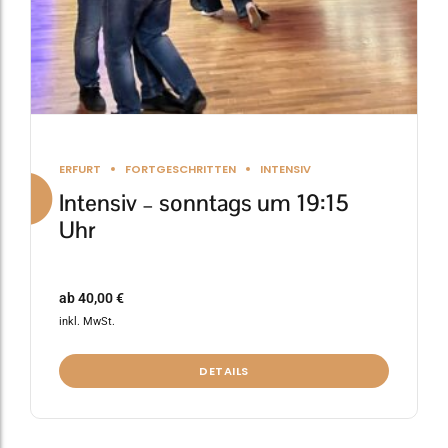
Produktseite
gewählt
werden
ERFURT
FORTGESCHRITTEN
INTENSIV
Intensiv – sonntags um 19:15
Uhr
ab
40,00
€
inkl. MwSt.
DETAILS