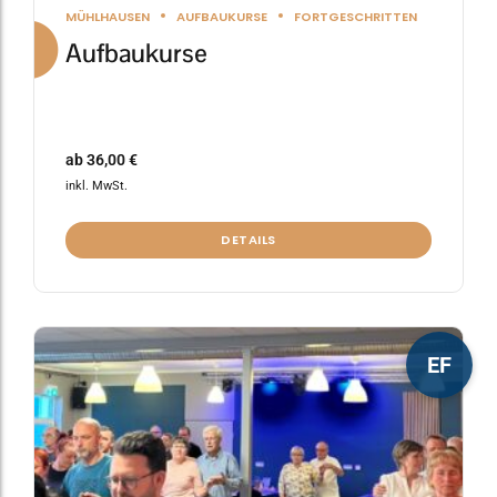
MÜHLHAUSEN
AUFBAUKURSE
FORTGESCHRITTEN
Aufbaukurse
ab
36,00
€
inkl. MwSt.
DETAILS
Dieses
EF
Produkt
weist
mehrere
Varianten
auf.