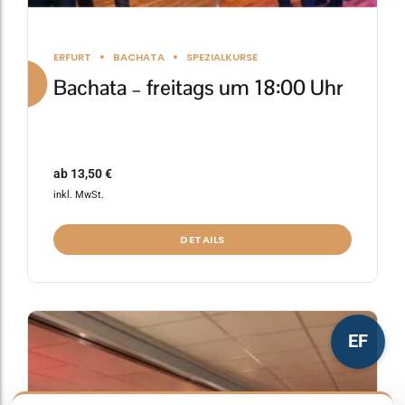
ERFURT
BACHATA
SPEZIALKURSE
Bachata – freitags um 18:00 Uhr
ab
13,50
€
inkl. MwSt.
DETAILS
Dieses
EF
Produkt
weist
mehrere