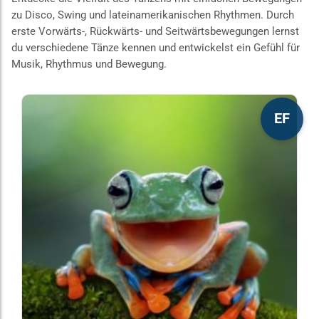
zu Disco, Swing und lateinamerikanischen Rhythmen. Durch
erste Vorwärts-, Rückwärts- und Seitwärtsbewegungen lernst
du verschiedene Tänze kennen und entwickelst ein Gefühl für
Musik, Rhythmus und Bewegung.
Dieses
EF
Produkt
weist
mehrere
Varianten
auf.
Die
Optionen
können
auf
der
Produktseite
gewählt