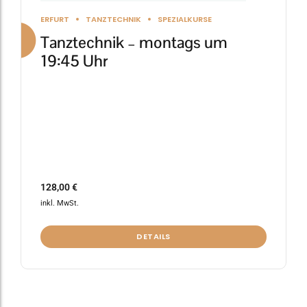
gewählt
ERFURT
TANZTECHNIK
SPEZIALKURSE
werden
Tanztechnik – montags um
19:45 Uhr
128,00
€
inkl. MwSt.
DETAILS