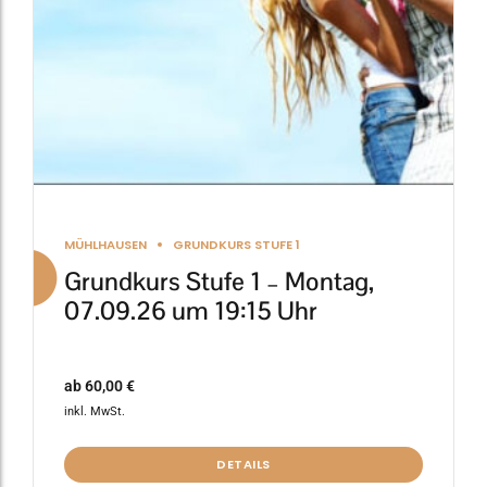
auf
der
Produktseite
gewählt
werden
MÜHLHAUSEN
GRUNDKURS STUFE 1
Grundkurs Stufe 1 – Montag,
07.09.26 um 19:15 Uhr
ab
60,00
€
inkl. MwSt.
DETAILS