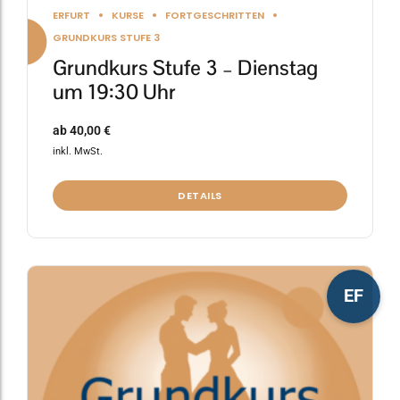
ERFURT
KURSE
FORTGESCHRITTEN
GRUNDKURS STUFE 3
Grundkurs Stufe 3 – Dienstag
um 19:30 Uhr
ab
40,00
€
inkl. MwSt.
DETAILS
Dieses
EF
Produkt
weist
mehrere
Varianten
auf.