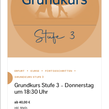
Die
Optionen
können
auf
der
Produktseite
gewählt
werden
ERFURT
KURSE
FORTGESCHRITTEN
GRUNDKURS STUFE 3
Grundkurs Stufe 3 – Donnerstag
um 18:30 Uhr
ab
40,00
€
inkl. MwSt.