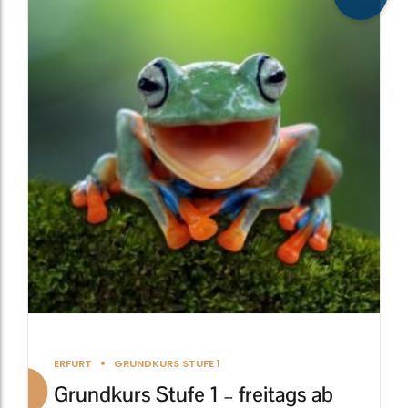
weist
mehrere
Varianten
auf.
Die
Optionen
können
auf
der
Produktseite
gewählt
werden
ERFURT
GRUNDKURS STUFE 1
Grundkurs Stufe 1 – freitags ab