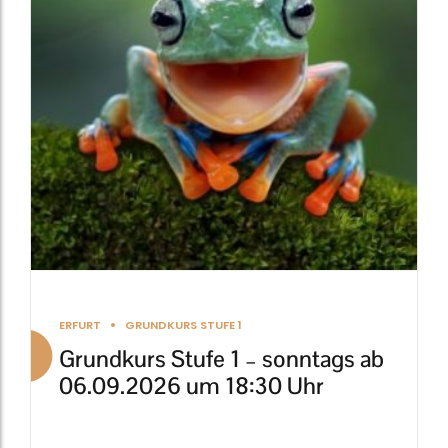
auf.
Die
Optionen
können
auf
der
Produktseite
gewählt
werden
ERFURT
GRUNDKURS STUFE 1
Grundkurs Stufe 1 – sonntags ab
06.09.2026 um 18:30 Uhr