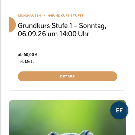
MÜHLHAUSEN
GRUNDKURS STUFE 1
Grundkurs Stufe 1 – Sonntag,
06.09.26 um 14:00 Uhr
ab
60,00
€
inkl. MwSt.
DETAILS
Dieses
EF
Produkt
weist
mehrere
Varianten