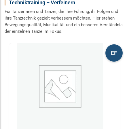
Techniktraining – Verfeinern
Für Tänzerinnen und Tänzer, die ihre Führung, ihr Folgen und
ihre Tanztechnik gezielt verbessern möchten. Hier stehen
Bewegungsqualität, Musikalität und ein besseres Verständnis
der einzelnen Tänze im Fokus.
Dieses
EF
Produkt
weist
mehrere
Varianten
auf.
Die
Optionen
können
auf
der
Produktseite