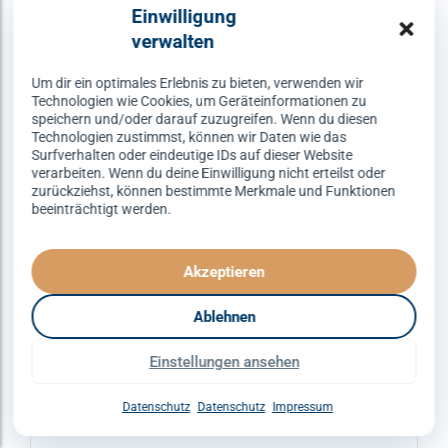
Varianten
Einwilligung
auf.
verwalten
Die
Optionen
Um dir ein optimales Erlebnis zu bieten, verwenden wir
Technologien wie Cookies, um Geräteinformationen zu
können
speichern und/oder darauf zuzugreifen. Wenn du diesen
auf
Technologien zustimmst, können wir Daten wie das
Surfverhalten oder eindeutige IDs auf dieser Website
der
verarbeiten. Wenn du deine Einwilligung nicht erteilst oder
Produktseite
zurückziehst, können bestimmte Merkmale und Funktionen
gewählt
beeinträchtigt werden.
werden
Akzeptieren
Ablehnen
ERFURT
DISCOFOX
SPEZIALKURSE
Einstellungen ansehen
Discofox – dienstags um 21:30
Uhr
Datenschutz
Datenschutz
Impressum