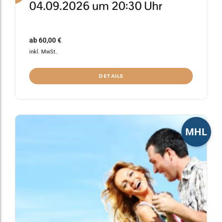
04.09.2026 um 20:30 Uhr
ab
60,00
€
inkl. MwSt.
DETAILS
Dieses
MHL
Produkt
weist
mehrere
Varianten
auf.
Die
Optionen
können