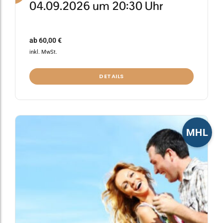
04.09.2026 um 20:30 Uhr
ab
60,00
€
inkl. MwSt.
DETAILS
Dieses
MHL
Produkt
weist
mehrere
Varianten
auf.
Die
Optionen
können