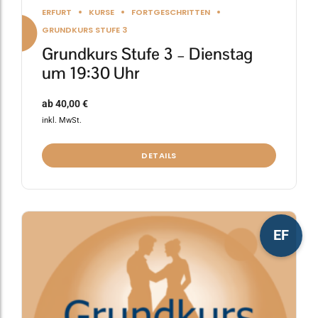
ERFURT
KURSE
FORTGESCHRITTEN
GRUNDKURS STUFE 3
Grundkurs Stufe 3 – Dienstag
um 19:30 Uhr
ab
40,00
€
inkl. MwSt.
DETAILS
Dieses
EF
Produkt
weist
mehrere
Varianten
auf.