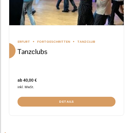
gewählt
werden
ERFURT
FORTGESCHRITTEN
TANZCLUB
Tanzclubs
ab
40,00
€
inkl. MwSt.
DETAILS