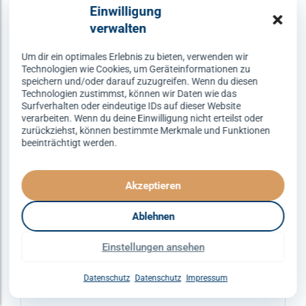
Varianten
Einwilligung
auf.
verwalten
Die
Optionen
Um dir ein optimales Erlebnis zu bieten, verwenden wir
Technologien wie Cookies, um Geräteinformationen zu
können
speichern und/oder darauf zuzugreifen. Wenn du diesen
auf
Technologien zustimmst, können wir Daten wie das
Surfverhalten oder eindeutige IDs auf dieser Website
der
verarbeiten. Wenn du deine Einwilligung nicht erteilst oder
Produktseite
zurückziehst, können bestimmte Merkmale und Funktionen
gewählt
beeinträchtigt werden.
werden
Akzeptieren
Ablehnen
ERFURT
DISCOFOX
SPEZIALKURSE
Einstellungen ansehen
Discofox – dienstags um 21:30
Uhr
Datenschutz
Datenschutz
Impressum