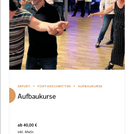
Die
Optionen
können
auf
der
Produktseite
gewählt
werden
ERFURT
FORTGESCHRITTEN
AUFBAUKURSE
Aufbaukurse
ab
40,00
€
inkl. MwSt.