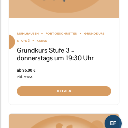
werden
MÜHLHAUSEN
FORTGESCHRITTEN
GRUNDKURS
STUFE 3
KURSE
Grundkurs Stufe 3 –
donnerstags um 19:30 Uhr
ab
36,00
€
inkl. MwSt.
DETAILS
Dieses
EF
Produkt