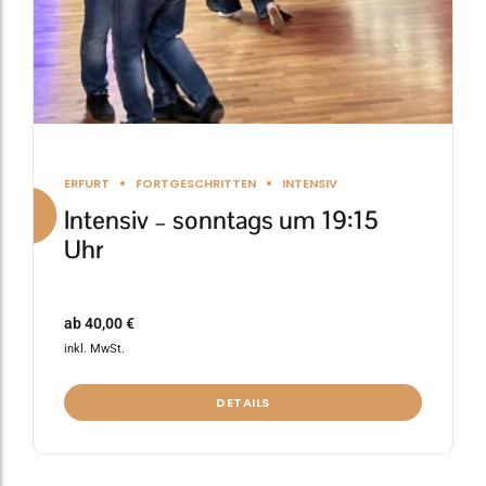
Produktseite
gewählt
werden
ERFURT
FORTGESCHRITTEN
INTENSIV
Intensiv – sonntags um 19:15
Uhr
ab
40,00
€
inkl. MwSt.
DETAILS