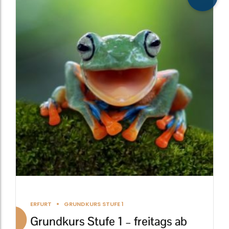
weist
mehrere
Varianten
auf.
Die
Optionen
können
auf
der
Produktseite
gewählt
werden
ERFURT
GRUNDKURS STUFE 1
Grundkurs Stufe 1 – freitags ab