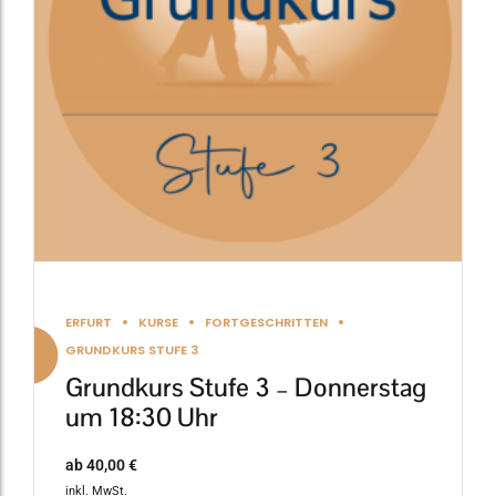
Die
Optionen
können
auf
der
Produktseite
gewählt
werden
ERFURT
KURSE
FORTGESCHRITTEN
GRUNDKURS STUFE 3
Grundkurs Stufe 3 – Donnerstag
um 18:30 Uhr
ab
40,00
€
inkl. MwSt.