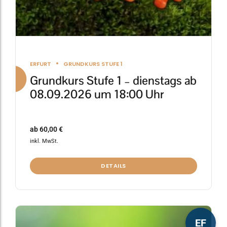
werden
ERFURT
GRUNDKURS STUFE 1
Grundkurs Stufe 1 – dienstags ab
08.09.2026 um 18:00 Uhr
ab
60,00
€
inkl. MwSt.
DETAILS
Dieses
EF
Produkt