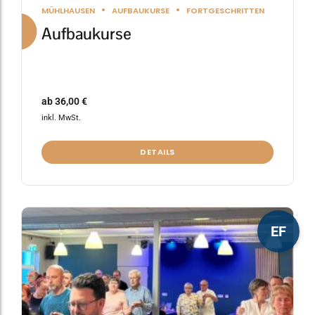
MÜHLHAUSEN
AUFBAUKURSE
FORTGESCHRITTEN
Aufbaukurse
ab
36,00
€
inkl. MwSt.
DETAILS
Dieses
EF
Produkt
weist
mehrere
Varianten
auf.