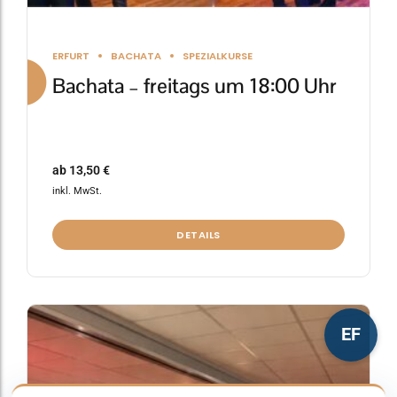
ERFURT
BACHATA
SPEZIALKURSE
Bachata – freitags um 18:00 Uhr
ab
13,50
€
inkl. MwSt.
DETAILS
Dieses
EF
Produkt
weist
mehrere