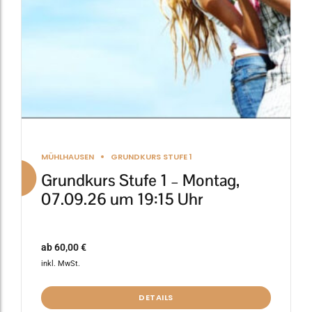
auf
der
Produktseite
gewählt
werden
MÜHLHAUSEN
GRUNDKURS STUFE 1
Grundkurs Stufe 1 – Montag,
07.09.26 um 19:15 Uhr
ab
60,00
€
inkl. MwSt.
DETAILS