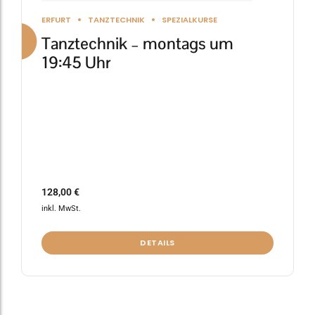
gewählt
ERFURT
TANZTECHNIK
SPEZIALKURSE
werden
Tanztechnik – montags um
19:45 Uhr
128,00
€
inkl. MwSt.
DETAILS