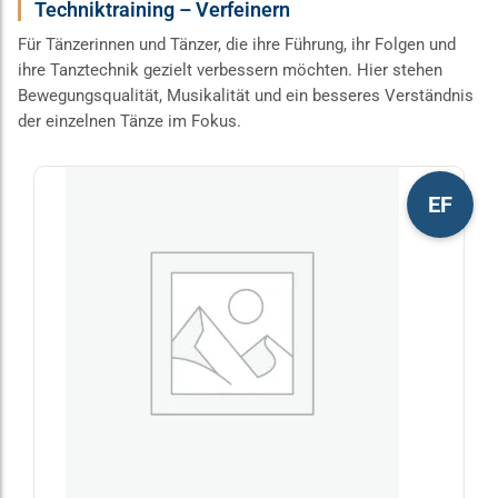
Techniktraining – Verfeinern
Für Tänzerinnen und Tänzer, die ihre Führung, ihr Folgen und
ihre Tanztechnik gezielt verbessern möchten. Hier stehen
Bewegungsqualität, Musikalität und ein besseres Verständnis
der einzelnen Tänze im Fokus.
Dieses
EF
Produkt
weist
mehrere
Varianten
auf.
Die
Optionen
können
auf
der
Produktseite