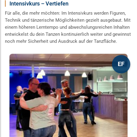
Intensivkurs – Vertiefen
Für alle, die mehr möchten: Im Intensivkurs werden Figuren,
Technik und tänzerische Möglichkeiten gezielt ausgebaut. Mit
einem höheren Lerntempo und abwechslungsreichen Inhalten
entwickelst du dein Tanzen kontinuierlich weiter und gewinnst
noch mehr Sicherheit und Ausdruck auf der Tanzfläche.
Dieses
EF
Produkt
weist
mehrere
Varianten
auf.
Die
Optionen
können
auf
der