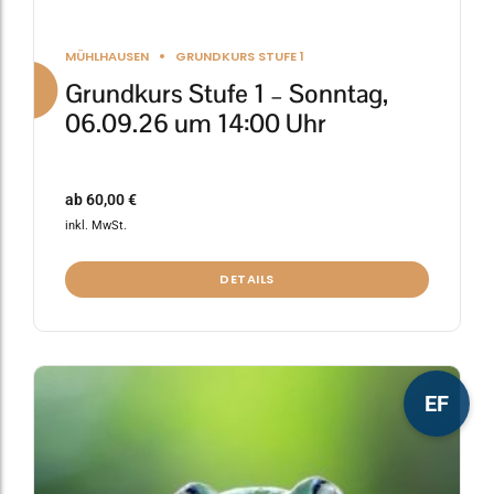
MÜHLHAUSEN
GRUNDKURS STUFE 1
Grundkurs Stufe 1 – Sonntag,
06.09.26 um 14:00 Uhr
ab
60,00
€
inkl. MwSt.
DETAILS
Dieses
EF
Produkt
weist
mehrere
Varianten