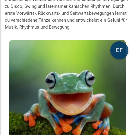
zu Disco, Swing und lateinamerikanischen Rhythmen. Durch
erste Vorwärts-, Rückwärts- und Seitwärtsbewegungen lernst
du verschiedene Tänze kennen und entwickelst ein Gefühl für
Musik, Rhythmus und Bewegung.
Dieses
EF
Produkt
weist
mehrere
Varianten
auf.
Die
Optionen
können
auf
der
Produktseite
gewählt