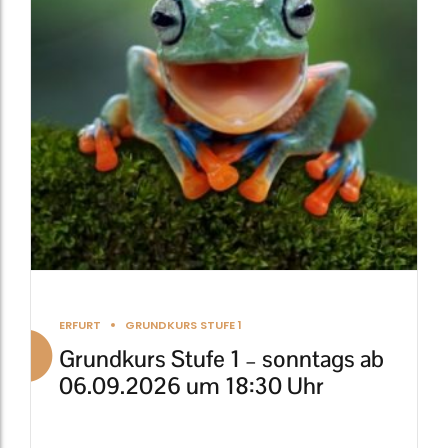
auf.
Die
Optionen
können
auf
der
Produktseite
gewählt
werden
ERFURT
GRUNDKURS STUFE 1
Grundkurs Stufe 1 – sonntags ab
06.09.2026 um 18:30 Uhr