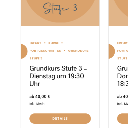
Optionen
Optio
können
könn
auf
auf
der
der
Produktseite
Produ
ERFURT
KURSE
ERFUR
gewählt
gewäh
FORTGESCHRITTEN
GRUNDKURS
FORTG
werden
werd
STUFE 3
STUFE
Grundkurs Stufe 3 –
Gru
Dienstag um 19:30
Don
Uhr
18:
ab
40,00
€
ab
40
inkl. MwSt.
inkl. M
DETAILS