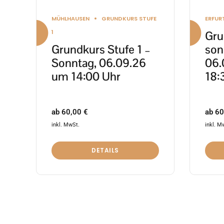
Produktseite
Produ
MÜHLHAUSEN
GRUNDKURS STUFE
ERFUR
gewählt
gewäh
1
Gru
werden
werd
Grundkurs Stufe 1 –
son
Sonntag, 06.09.26
06.
um 14:00 Uhr
18:
ab
60,00
€
ab
60
inkl. MwSt.
inkl. M
DETAILS