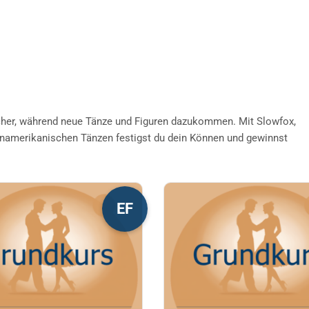
her, während neue Tänze und Figuren dazukommen. Mit Slowfox,
inamerikanischen Tänzen festigst du dein Können und gewinnst
s
Dieses
EF
kt
Produkt
weist
re
mehrere
nten
Varianten
auf.
Die