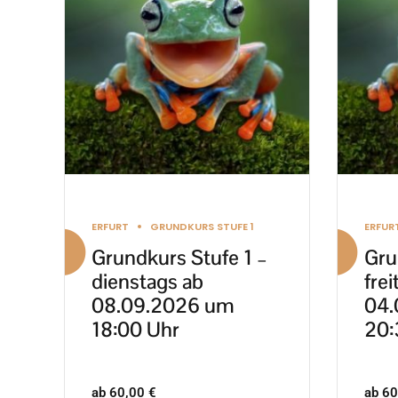
mehrere
mehre
Varianten
Varia
auf.
auf.
Die
Die
Optionen
Optio
können
könn
auf
auf
der
der
Produktseite
Produ
ERFURT
GRUNDKURS STUFE 1
ERFUR
gewählt
gewäh
Grundkurs Stufe 1 –
Gru
werden
werd
dienstags ab
frei
08.09.2026 um
04.
18:00 Uhr
20:
ab
60,00
€
ab
60