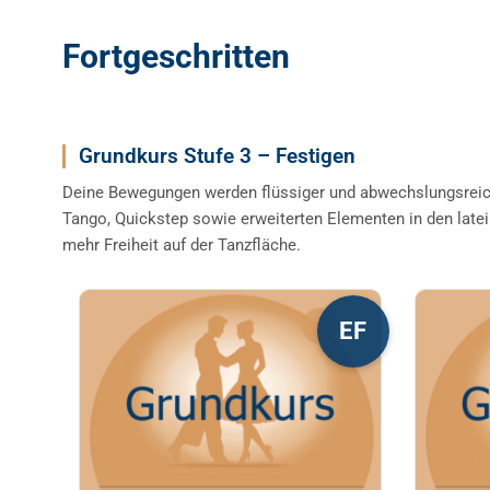
Fortgeschritten
Grundkurs Stufe 3 – Festigen
Deine Bewegungen werden flüssiger und abwechslungsreic
Tango, Quickstep sowie erweiterten Elementen in den late
mehr Freiheit auf der Tanzfläche.
Dieses
Diese
EF
Produkt
Produ
weist
weist
mehrere
mehre
Varianten
Varia
auf.
auf.
Die
Die