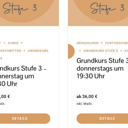
nen
Optionen
en
können
auf
der
ktseite
Produktseite
T
KURSE
MÜHLHAUSEN
FORTGESCHR
lt
gewählt
ESCHRITTEN
GRUNDKURS
GRUNDKURS STUFE 3
K
en
werden
 3
Grundkurs Stufe 
ndkurs Stufe 3 –
donnerstags um
nerstag um
19:30 Uhr
30 Uhr
ab
36,00
€
,00
€
inkl. MwSt.
wSt.
DETAILS
DETAILS