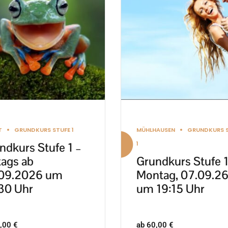
re
mehrere
nten
Varianten
auf.
Die
nen
Optionen
en
können
auf
der
ktseite
Produktseite
T
GRUNDKURS STUFE 1
MÜHLHAUSEN
GRUNDKURS 
lt
gewählt
1
ndkurs Stufe 1 –
en
werden
tags ab
Grundkurs Stufe 1
09.2026 um
Montag, 07.09.2
30 Uhr
um 19:15 Uhr
,00
€
ab
60,00
€