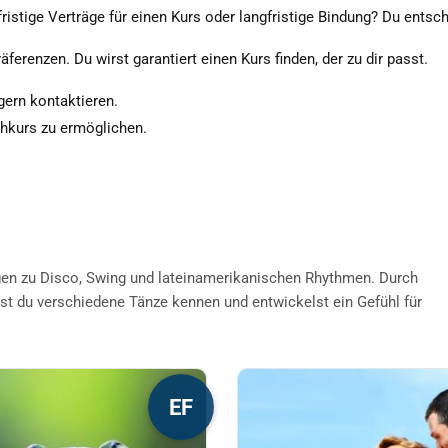
ristige Verträge für einen Kurs oder langfristige Bindung? Du entsch
äferenzen. Du wirst garantiert einen Kurs finden, der zu dir passt.
 gern kontaktieren.
chkurs zu ermöglichen.
gen zu Disco, Swing und lateinamerikanischen Rhythmen. Durch
st du verschiedene Tänze kennen und entwickelst ein Gefühl für
s
Dieses
EF
kt
Produkt
weist