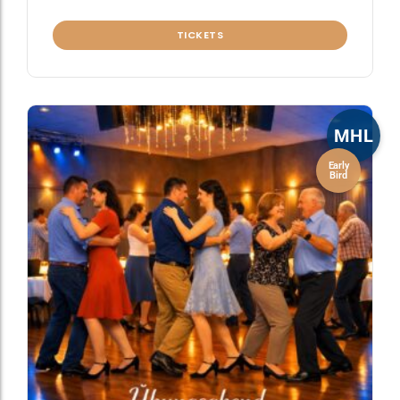
TICKETS
MHL
Early
Bird