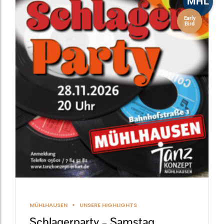
MHL
Early
Bird
MÜHLHAUSEN
UNSERE HIGHLIGHTS
Schlagerparty – Samstag,