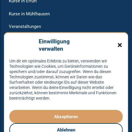
Kurse in Erfurt
Kurse in Mühlhausen
Veranstaltungen
Raumvermietung
Einwilligung
verwalten
Um dir ein optimales Erlebnis zu bieten, verwenden wir
Warum bei uns tanzen?
Technologien wie Cookies, um Geräteinformationen zu
speichern und/oder darauf zuzugreifen. Wenn du diesen
Technologien zustimmst, können wir Daten wie das
Lass dich begeistern und probier es aus – Tanzen lernen
Surfverhalten oder eindeutige IDs auf dieser Website
verarbeiten. Wenn du deine Einwilligung nicht erteilst oder
mit unserem Erfolgskonzept.
zurückziehst, können bestimmte Merkmale und Funktionen
beeinträchtigt werden.
Spielend leicht und mit viel Spaß!
Denn Tanzen kann jeder lernen – mit dem richtigen
Konzept sogar ganz einfach – das gibt es nur bei
Akzeptieren
Tanzkonzept Erfurt.
Ablehnen