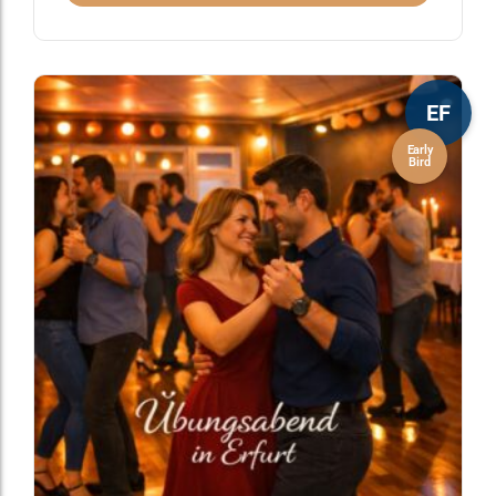
EF
Early
Bird