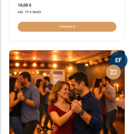
10,00
€
inkl. 19 % MwSt.
TICKETS
EF
Early
Bird