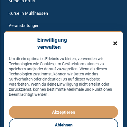
Kurse in Erfurt
Kurse in Mühlhausen
Veranstaltungen
Raumvermietung
Einwilligung
verwalten
Um dir ein optimales Erlebnis zu bieten, verwenden wir
Warum bei uns tanzen?
Technologien wie Cookies, um Geräteinformationen zu
speichern und/oder darauf zuzugreifen. Wenn du diesen
Technologien zustimmst, können wir Daten wie das
Lass dich begeistern und probier es aus – Tanzen lernen
Surfverhalten oder eindeutige IDs auf dieser Website
verarbeiten. Wenn du deine Einwilligung nicht erteilst oder
mit unserem Erfolgskonzept.
zurückziehst, können bestimmte Merkmale und Funktionen
beeinträchtigt werden.
Spielend leicht und mit viel Spaß!
Denn Tanzen kann jeder lernen – mit dem richtigen
Konzept sogar ganz einfach – das gibt es nur bei
Akzeptieren
Tanzkonzept Erfurt.
Ablehnen