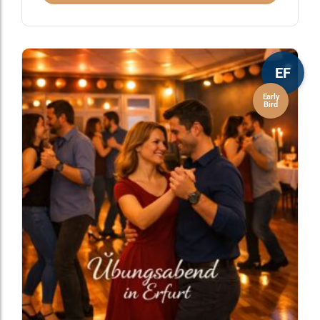
EF
Early
Bird