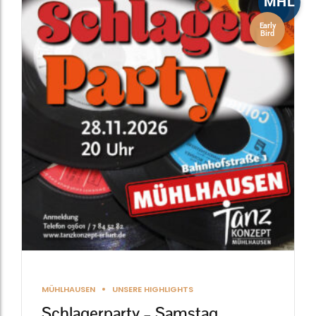
MHL
Early
Bird
MÜHLHAUSEN
UNSERE HIGHLIGHTS
Schlagerparty – Samstag,