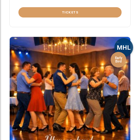
TICKETS
MHL
Early
Bird