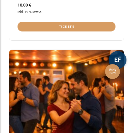
10,00
€
inkl. 19 % MwSt.
TICKETS
EF
Early
Bird