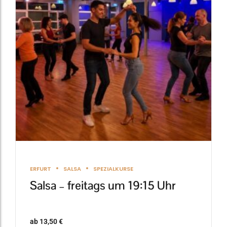
Varianten
auf.
Die
Optionen
können
auf
der
Produktseite
gewählt
werden
ERFURT
SALSA
SPEZIALKURSE
Salsa – freitags um 19:15 Uhr
ab
13,50
€