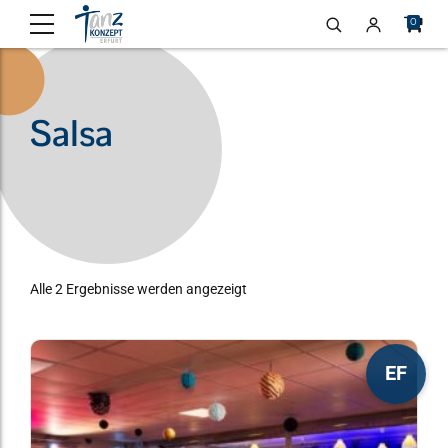
0
Salsa
Alle 2 Ergebnisse werden angezeigt
Dieses
EF
Produkt
weist
mehrere