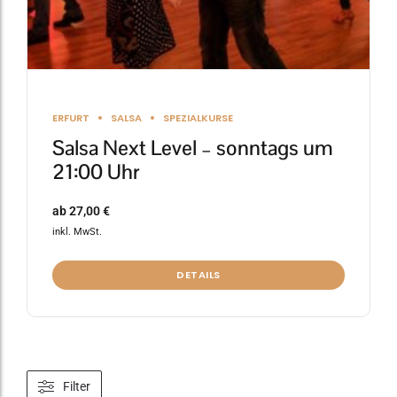
gewählt
werden
ERFURT
SALSA
SPEZIALKURSE
Salsa Next Level – sonntags um
21:00 Uhr
ab
27,00
€
inkl. MwSt.
DETAILS
Filter