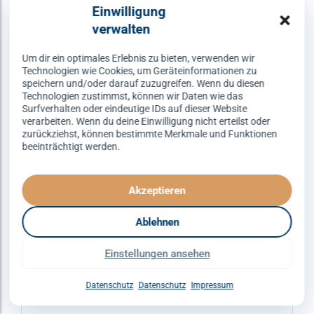
Varianten
Einwilligung
auf.
verwalten
Die
Optionen
Um dir ein optimales Erlebnis zu bieten, verwenden wir
Technologien wie Cookies, um Geräteinformationen zu
können
speichern und/oder darauf zuzugreifen. Wenn du diesen
auf
Technologien zustimmst, können wir Daten wie das
Surfverhalten oder eindeutige IDs auf dieser Website
der
verarbeiten. Wenn du deine Einwilligung nicht erteilst oder
Produktseite
zurückziehst, können bestimmte Merkmale und Funktionen
gewählt
beeinträchtigt werden.
werden
Akzeptieren
Ablehnen
ERFURT
DISCOFOX
SPEZIALKURSE
Einstellungen ansehen
Discofox – dienstags um 21:30
Uhr
Datenschutz
Datenschutz
Impressum