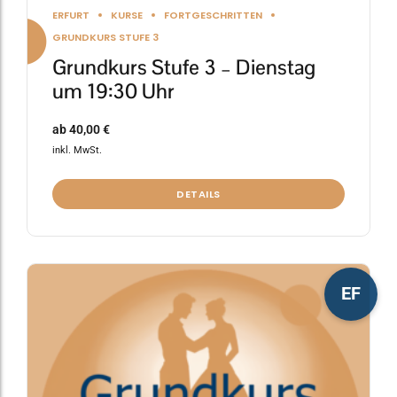
ERFURT
KURSE
FORTGESCHRITTEN
GRUNDKURS STUFE 3
Grundkurs Stufe 3 – Dienstag
um 19:30 Uhr
ab
40,00
€
inkl. MwSt.
DETAILS
Dieses
EF
Produkt
weist
mehrere
Varianten
auf.