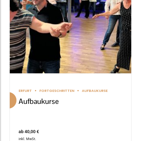
Die
Optionen
können
auf
der
Produktseite
gewählt
werden
ERFURT
FORTGESCHRITTEN
AUFBAUKURSE
Aufbaukurse
ab
40,00
€
inkl. MwSt.