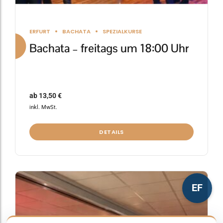
ERFURT
BACHATA
SPEZIALKURSE
Bachata – freitags um 18:00 Uhr
ab
13,50
€
inkl. MwSt.
DETAILS
Dieses
EF
Produkt
weist
mehrere