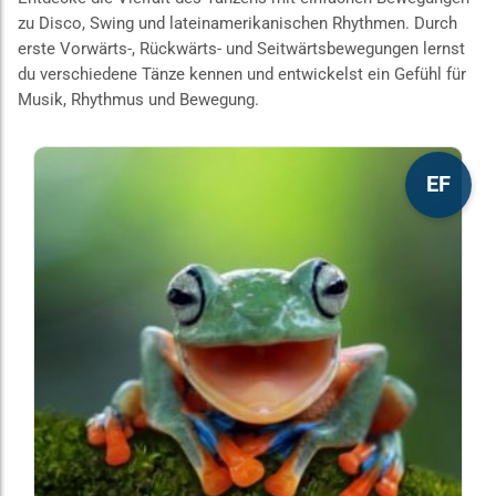
zu Disco, Swing und lateinamerikanischen Rhythmen. Durch
erste Vorwärts-, Rückwärts- und Seitwärtsbewegungen lernst
du verschiedene Tänze kennen und entwickelst ein Gefühl für
Musik, Rhythmus und Bewegung.
Dieses
EF
Produkt
weist
mehrere
Varianten
auf.
Die
Optionen
können
auf
der
Produktseite
gewählt