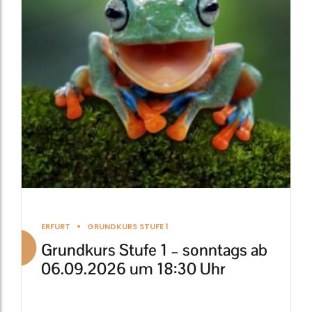
auf.
Die
Optionen
können
auf
der
Produktseite
gewählt
werden
ERFURT
GRUNDKURS STUFE 1
Grundkurs Stufe 1 – sonntags ab
06.09.2026 um 18:30 Uhr