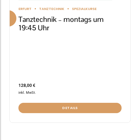
gewählt
ERFURT
TANZTECHNIK
SPEZIALKURSE
werden
Tanztechnik – montags um
19:45 Uhr
128,00
€
inkl. MwSt.
DETAILS