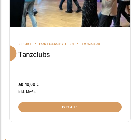
gewählt
werden
ERFURT
FORTGESCHRITTEN
TANZCLUB
Tanzclubs
ab
40,00
€
inkl. MwSt.
DETAILS