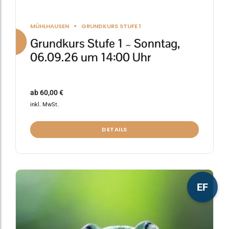
MÜHLHAUSEN
GRUNDKURS STUFE 1
Grundkurs Stufe 1 – Sonntag,
06.09.26 um 14:00 Uhr
ab
60,00
€
inkl. MwSt.
DETAILS
Dieses
EF
Produkt
weist
mehrere
Varianten