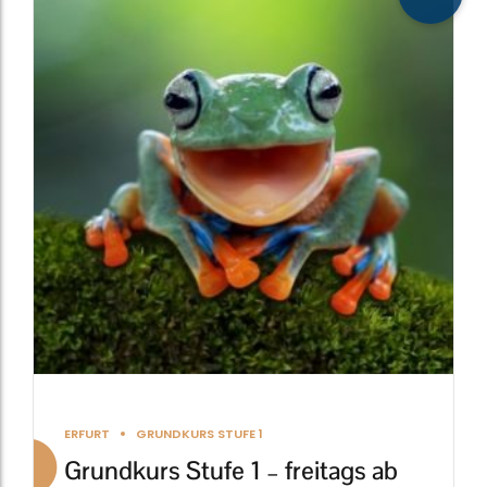
weist
mehrere
Varianten
auf.
Die
Optionen
können
auf
der
Produktseite
gewählt
werden
ERFURT
GRUNDKURS STUFE 1
Grundkurs Stufe 1 – freitags ab