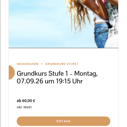
auf
der
Produktseite
gewählt
werden
MÜHLHAUSEN
GRUNDKURS STUFE 1
Grundkurs Stufe 1 – Montag,
07.09.26 um 19:15 Uhr
ab
60,00
€
inkl. MwSt.
DETAILS