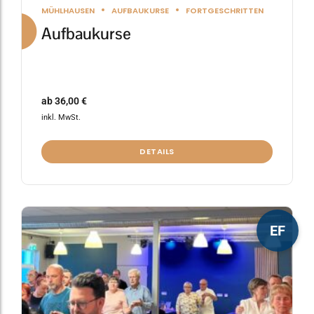
MÜHLHAUSEN
AUFBAUKURSE
FORTGESCHRITTEN
Aufbaukurse
ab
36,00
€
inkl. MwSt.
DETAILS
Dieses
EF
Produkt
weist
mehrere
Varianten
auf.