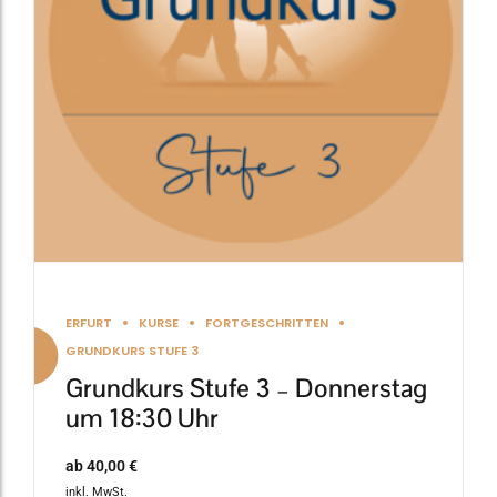
Die
Optionen
können
auf
der
Produktseite
gewählt
werden
ERFURT
KURSE
FORTGESCHRITTEN
GRUNDKURS STUFE 3
Grundkurs Stufe 3 – Donnerstag
um 18:30 Uhr
ab
40,00
€
inkl. MwSt.