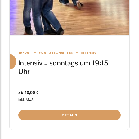
Produktseite
gewählt
werden
ERFURT
FORTGESCHRITTEN
INTENSIV
Intensiv – sonntags um 19:15
Uhr
ab
40,00
€
inkl. MwSt.
DETAILS