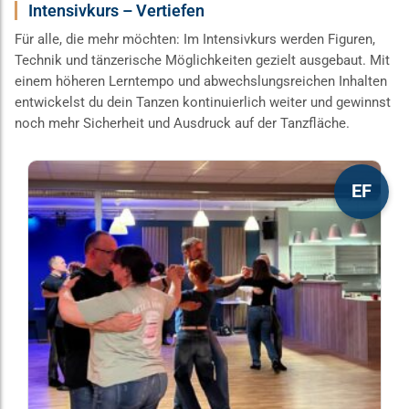
Intensivkurs – Vertiefen
Für alle, die mehr möchten: Im Intensivkurs werden Figuren,
Technik und tänzerische Möglichkeiten gezielt ausgebaut. Mit
einem höheren Lerntempo und abwechslungsreichen Inhalten
entwickelst du dein Tanzen kontinuierlich weiter und gewinnst
noch mehr Sicherheit und Ausdruck auf der Tanzfläche.
Dieses
EF
Produkt
weist
mehrere
Varianten
auf.
Die
Optionen
können
auf
der