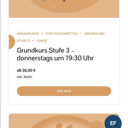
werden
MÜHLHAUSEN
FORTGESCHRITTEN
GRUNDKURS
STUFE 3
KURSE
Grundkurs Stufe 3 –
donnerstags um 19:30 Uhr
ab
36,00
€
inkl. MwSt.
DETAILS
Dieses
EF
Produkt