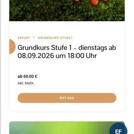
werden
ERFURT
GRUNDKURS STUFE 1
Grundkurs Stufe 1 – dienstags ab
08.09.2026 um 18:00 Uhr
ab
60,00
€
inkl. MwSt.
DETAILS
Dieses
EF
Produkt