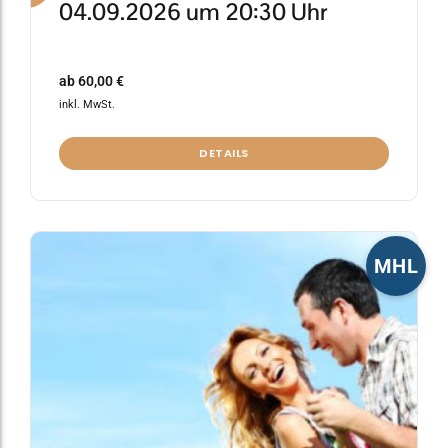
04.09.2026 um 20:30 Uhr
ab
60,00
€
inkl. MwSt.
DETAILS
Dieses
MHL
Produkt
weist
mehrere
Varianten
auf.
Die
Optionen
können