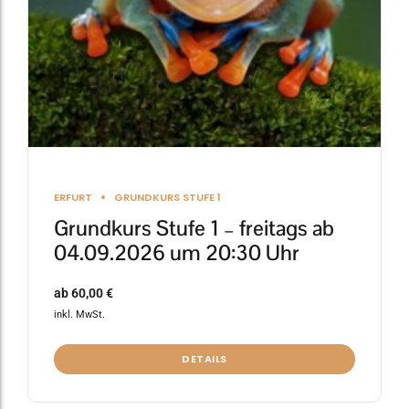
auf
der
Produktseite
gewählt
werden
ERFURT
GRUNDKURS STUFE 1
Grundkurs Stufe 1 – freitags ab
04.09.2026 um 20:30 Uhr
ab
60,00
€
inkl. MwSt.
DETAILS