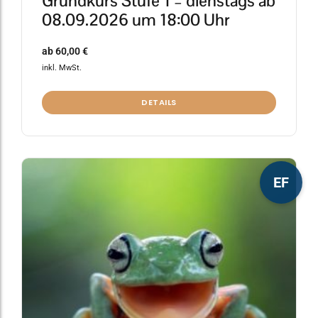
Grundkurs Stufe 1 – dienstags ab
08.09.2026 um 18:00 Uhr
ab
60,00
€
inkl. MwSt.
DETAILS
Dieses
EF
Produkt
weist
mehrere
Varianten
auf.
Die
Optionen
können