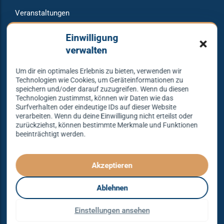
Veranstaltungen
Raumvermietung
Einwilligung
verwalten
Um dir ein optimales Erlebnis zu bieten, verwenden wir
Warum bei uns tanzen?
Technologien wie Cookies, um Geräteinformationen zu
speichern und/oder darauf zuzugreifen. Wenn du diesen
Technologien zustimmst, können wir Daten wie das
Lass dich begeistern und probier es aus – Tanzen lernen
Surfverhalten oder eindeutige IDs auf dieser Website
verarbeiten. Wenn du deine Einwilligung nicht erteilst oder
mit unserem Erfolgskonzept.
zurückziehst, können bestimmte Merkmale und Funktionen
beeinträchtigt werden.
Spielend leicht und mit viel Spaß!
Denn Tanzen kann jeder lernen – mit dem richtigen
Konzept sogar ganz einfach – das gibt es nur bei
Akzeptieren
Tanzkonzept Erfurt.
Ablehnen
© Tanzkonzept Erfurt 2026
Einstellungen ansehen
Impressum
AGB
Datenschutz
VERTRAG WIDERRUFEN