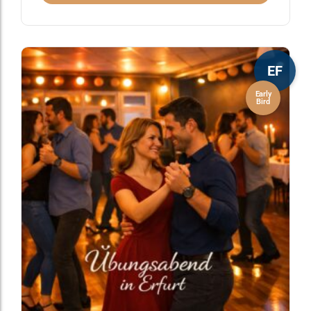
EF
Early
Bird