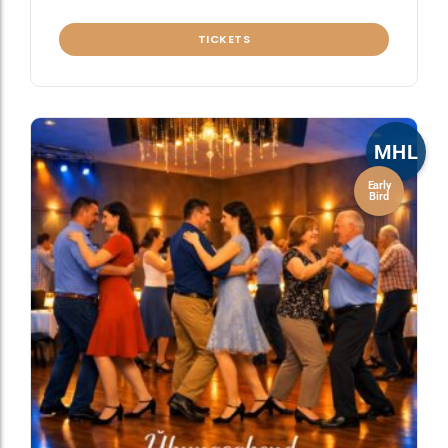
TICKETS
MHL
Early
Bird