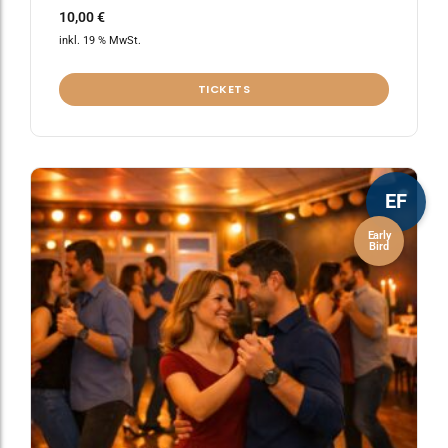
10,00
€
inkl. 19 % MwSt.
TICKETS
EF
Early
Bird