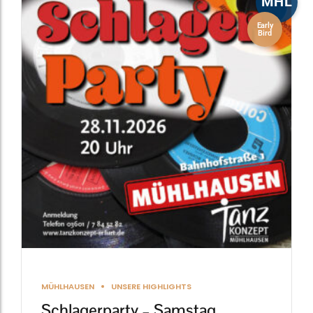
MHL
Early
Bird
MÜHLHAUSEN
UNSERE HIGHLIGHTS
Schlagerparty – Samstag,