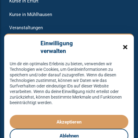
Kurse in Erfurt
Kurse in Mühlhausen
Veranstaltungen
Raumvermietung
Einwilligung
verwalten
Um dir ein optimales Erlebnis zu bieten, verwenden wir
Warum bei uns tanzen?
Technologien wie Cookies, um Geräteinformationen zu
speichern und/oder darauf zuzugreifen. Wenn du diesen
Technologien zustimmst, können wir Daten wie das
Lass dich begeistern und probier es aus – Tanzen lernen
Surfverhalten oder eindeutige IDs auf dieser Website
verarbeiten. Wenn du deine Einwilligung nicht erteilst oder
mit unserem Erfolgskonzept.
zurückziehst, können bestimmte Merkmale und Funktionen
beeinträchtigt werden.
Spielend leicht und mit viel Spaß!
Denn Tanzen kann jeder lernen – mit dem richtigen
Konzept sogar ganz einfach – das gibt es nur bei
Akzeptieren
Tanzkonzept Erfurt.
Ablehnen