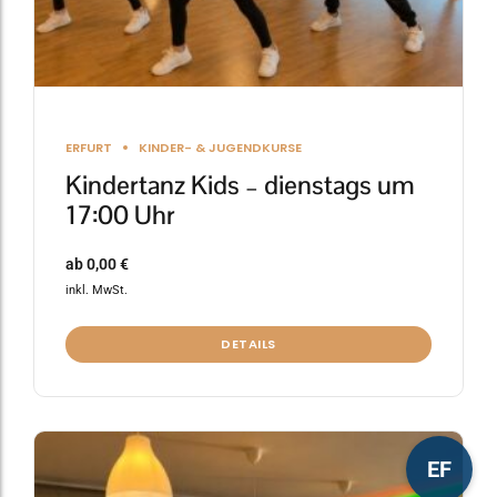
gewählt
werden
ERFURT
KINDER- & JUGENDKURSE
Kindertanz Kids – dienstags um
17:00 Uhr
ab
0,00
€
inkl. MwSt.
DETAILS
Dieses
EF
Produkt