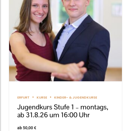
Varianten
auf.
Die
Optionen
können
auf
der
Produktseite
gewählt
werden
ERFURT
KURSE
KINDER- & JUGENDKURSE
Jugendkurs Stufe 1 – montags,
ab 31.8.26 um 16:00 Uhr
ab
50,00
€