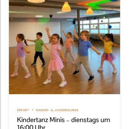
weist
mehrere
Varianten
auf.
Die
Optionen
können
auf
der
Produktseite
gewählt
werden
ERFURT
KINDER- & JUGENDKURSE
Kindertanz Minis – dienstags um
16:00 Uhr