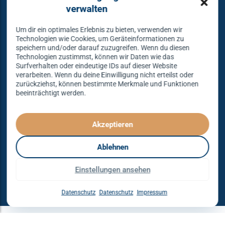
verwalten
Um dir ein optimales Erlebnis zu bieten, verwenden wir
Warum bei uns tanzen?
Technologien wie Cookies, um Geräteinformationen zu
speichern und/oder darauf zuzugreifen. Wenn du diesen
Technologien zustimmst, können wir Daten wie das
Lass dich begeistern und probier es aus – Tanzen lernen
Surfverhalten oder eindeutige IDs auf dieser Website
verarbeiten. Wenn du deine Einwilligung nicht erteilst oder
mit unserem Erfolgskonzept.
zurückziehst, können bestimmte Merkmale und Funktionen
beeinträchtigt werden.
Spielend leicht und mit viel Spaß!
Denn Tanzen kann jeder lernen – mit dem richtigen
Konzept sogar ganz einfach – das gibt es nur bei
Akzeptieren
Tanzkonzept Erfurt.
Ablehnen
© Tanzkonzept Erfurt 2026
Einstellungen ansehen
Impressum
AGB
Datenschutz
VERTRAG WIDERRUFEN
Datenschutz
Datenschutz
Impressum