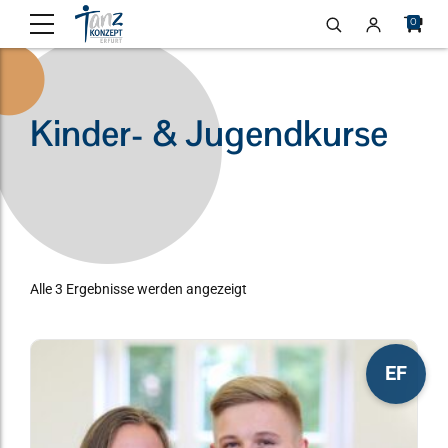
0
Kinder- & Jugendkurse
Alle 3 Ergebnisse werden angezeigt
Dieses
EF
Produkt
weist
mehrere