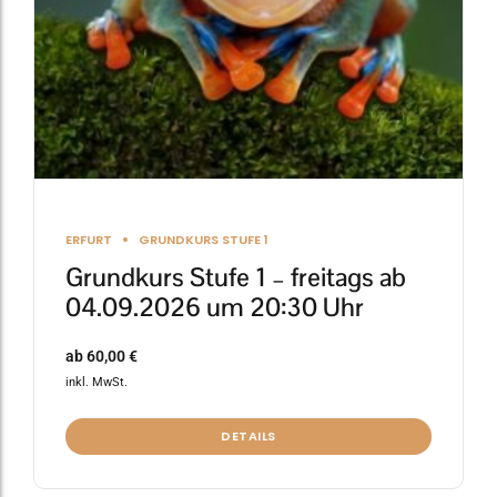
auf
der
Produktseite
gewählt
werden
ERFURT
GRUNDKURS STUFE 1
Grundkurs Stufe 1 – freitags ab
04.09.2026 um 20:30 Uhr
ab
60,00
€
inkl. MwSt.
DETAILS