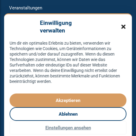
Veranstaltungen
Raumvermietung
Einwilligung
verwalten
Um dir ein optimales Erlebnis zu bieten, verwenden wir
Warum bei uns tanzen?
Technologien wie Cookies, um Geräteinformationen zu
speichern und/oder darauf zuzugreifen. Wenn du diesen
Technologien zustimmst, können wir Daten wie das
Lass dich begeistern und probier es aus – Tanzen lernen
Surfverhalten oder eindeutige IDs auf dieser Website
verarbeiten. Wenn du deine Einwilligung nicht erteilst oder
mit unserem Erfolgskonzept.
zurückziehst, können bestimmte Merkmale und Funktionen
beeinträchtigt werden.
Spielend leicht und mit viel Spaß!
Denn Tanzen kann jeder lernen – mit dem richtigen
Konzept sogar ganz einfach – das gibt es nur bei
Akzeptieren
Tanzkonzept Erfurt.
Ablehnen
© Tanzkonzept Erfurt 2026
Einstellungen ansehen
Impressum
AGB
Datenschutz
VERTRAG WIDERRUFEN