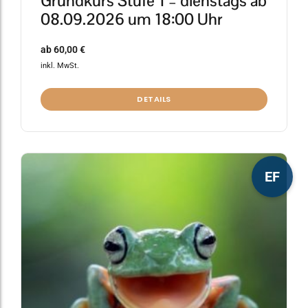
Grundkurs Stufe 1 – dienstags ab
08.09.2026 um 18:00 Uhr
ab
60,00
€
inkl. MwSt.
DETAILS
Dieses
EF
Produkt
weist
mehrere
Varianten
auf.
Die
Optionen
können