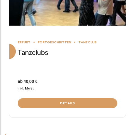
gewählt
werden
ERFURT
FORTGESCHRITTEN
TANZCLUB
Tanzclubs
ab
40,00
€
inkl. MwSt.
DETAILS