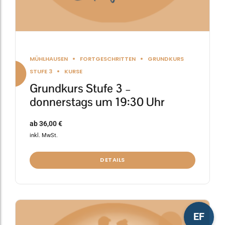
werden
MÜHLHAUSEN
FORTGESCHRITTEN
GRUNDKURS
STUFE 3
KURSE
Grundkurs Stufe 3 –
donnerstags um 19:30 Uhr
ab
36,00
€
inkl. MwSt.
DETAILS
Dieses
EF
Produkt