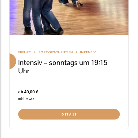
Produktseite
gewählt
werden
ERFURT
FORTGESCHRITTEN
INTENSIV
Intensiv – sonntags um 19:15
Uhr
ab
40,00
€
inkl. MwSt.
DETAILS