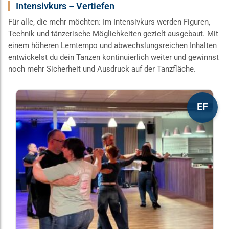
Intensivkurs – Vertiefen
Für alle, die mehr möchten: Im Intensivkurs werden Figuren,
Technik und tänzerische Möglichkeiten gezielt ausgebaut. Mit
einem höheren Lerntempo und abwechslungsreichen Inhalten
entwickelst du dein Tanzen kontinuierlich weiter und gewinnst
noch mehr Sicherheit und Ausdruck auf der Tanzfläche.
Dieses
EF
Produkt
weist
mehrere
Varianten
auf.
Die
Optionen
können
auf
der