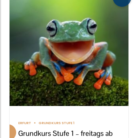
weist
mehrere
Varianten
auf.
Die
Optionen
können
auf
der
Produktseite
gewählt
werden
ERFURT
GRUNDKURS STUFE 1
Grundkurs Stufe 1 – freitags ab