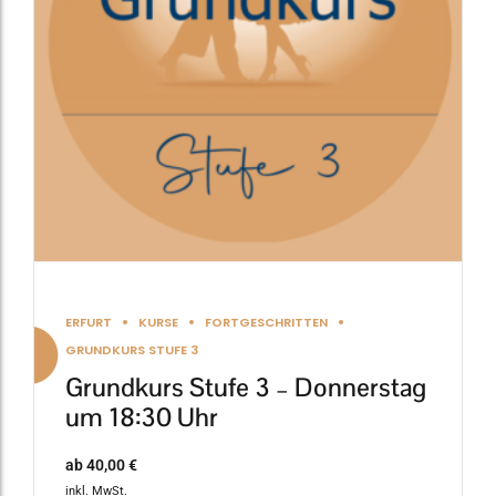
Die
Optionen
können
auf
der
Produktseite
gewählt
werden
ERFURT
KURSE
FORTGESCHRITTEN
GRUNDKURS STUFE 3
Grundkurs Stufe 3 – Donnerstag
um 18:30 Uhr
ab
40,00
€
inkl. MwSt.