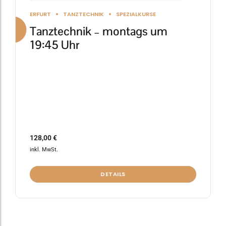
gewählt
ERFURT
TANZTECHNIK
SPEZIALKURSE
werden
Tanztechnik – montags um
19:45 Uhr
128,00
€
inkl. MwSt.
DETAILS