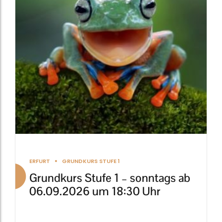
auf.
Die
Optionen
können
auf
der
Produktseite
gewählt
werden
ERFURT
GRUNDKURS STUFE 1
Grundkurs Stufe 1 – sonntags ab
06.09.2026 um 18:30 Uhr