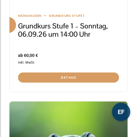
MÜHLHAUSEN
GRUNDKURS STUFE 1
Grundkurs Stufe 1 – Sonntag,
06.09.26 um 14:00 Uhr
ab
60,00
€
inkl. MwSt.
DETAILS
Dieses
EF
Produkt
weist
mehrere
Varianten