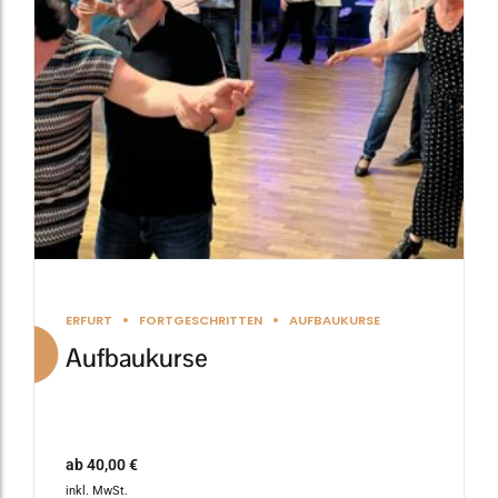
Die
Optionen
können
auf
der
Produktseite
gewählt
werden
ERFURT
FORTGESCHRITTEN
AUFBAUKURSE
Aufbaukurse
ab
40,00
€
inkl. MwSt.