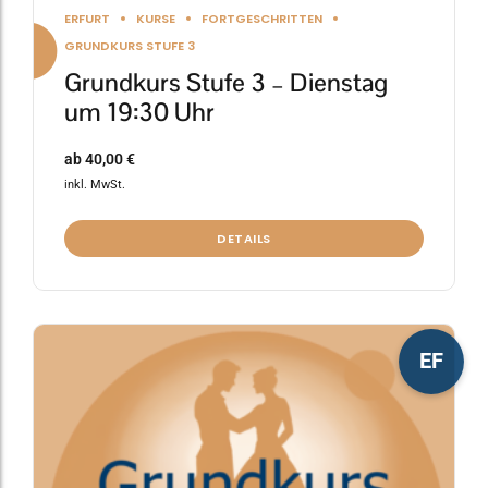
ERFURT
KURSE
FORTGESCHRITTEN
GRUNDKURS STUFE 3
Grundkurs Stufe 3 – Dienstag
um 19:30 Uhr
ab
40,00
€
inkl. MwSt.
DETAILS
Dieses
EF
Produkt
weist
mehrere
Varianten
auf.