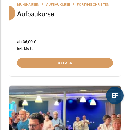
MÜHLHAUSEN
AUFBAUKURSE
FORTGESCHRITTEN
Aufbaukurse
ab
36,00
€
inkl. MwSt.
DETAILS
Dieses
EF
Produkt
weist
mehrere
Varianten
auf.