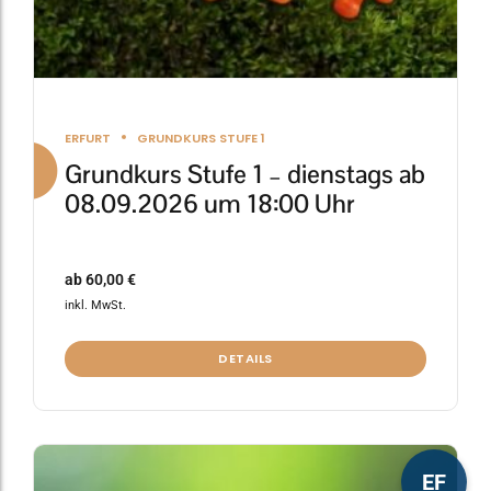
werden
ERFURT
GRUNDKURS STUFE 1
Grundkurs Stufe 1 – dienstags ab
08.09.2026 um 18:00 Uhr
ab
60,00
€
inkl. MwSt.
DETAILS
Dieses
EF
Produkt