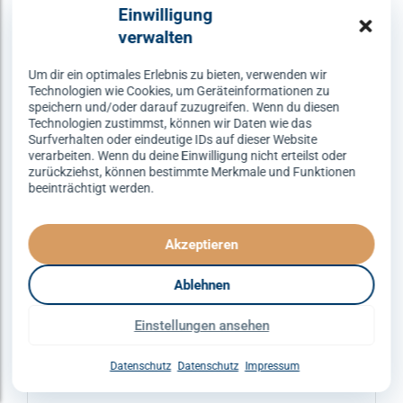
Varianten
Einwilligung
auf.
verwalten
Die
Optionen
Um dir ein optimales Erlebnis zu bieten, verwenden wir
Technologien wie Cookies, um Geräteinformationen zu
können
speichern und/oder darauf zuzugreifen. Wenn du diesen
auf
Technologien zustimmst, können wir Daten wie das
Surfverhalten oder eindeutige IDs auf dieser Website
der
verarbeiten. Wenn du deine Einwilligung nicht erteilst oder
Produktseite
zurückziehst, können bestimmte Merkmale und Funktionen
gewählt
beeinträchtigt werden.
werden
Akzeptieren
Ablehnen
ERFURT
DISCOFOX
SPEZIALKURSE
Einstellungen ansehen
Discofox – dienstags um 21:30
Uhr
Datenschutz
Datenschutz
Impressum