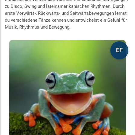
zu Disco, Swing und lateinamerikanischen Rhythmen. Durch
erste Vorwärts-, Rückwärts- und Seitwärtsbewegungen lernst
du verschiedene Tänze kennen und entwickelst ein Gefühl für
Musik, Rhythmus und Bewegung.
Dieses
EF
Produkt
weist
mehrere
Varianten
auf.
Die
Optionen
können
auf
der
Produktseite
gewählt