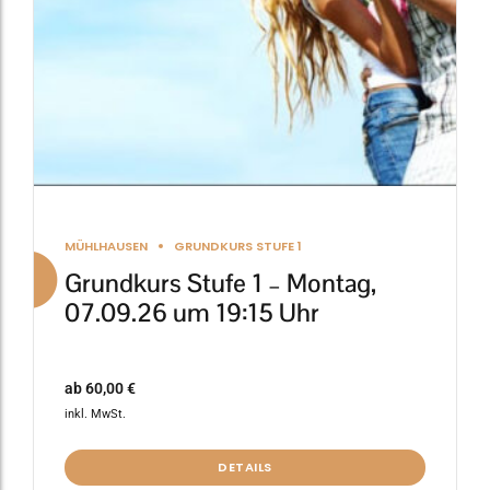
auf
der
Produktseite
gewählt
werden
MÜHLHAUSEN
GRUNDKURS STUFE 1
Grundkurs Stufe 1 – Montag,
07.09.26 um 19:15 Uhr
ab
60,00
€
inkl. MwSt.
DETAILS