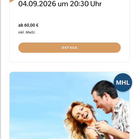
04.09.2026 um 20:30 Uhr
ab
60,00
€
inkl. MwSt.
DETAILS
Dieses
MHL
Produkt
weist
mehrere
Varianten
auf.
Die
Optionen
können