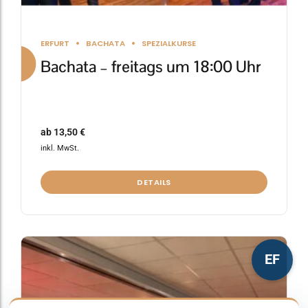
ERFURT
BACHATA
SPEZIALKURSE
Bachata – freitags um 18:00 Uhr
ab
13,50
€
inkl. MwSt.
DETAILS
Dieses
EF
Produkt
weist
mehrere