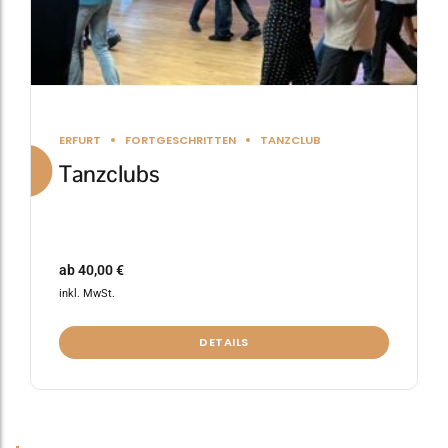
gewählt
werden
ERFURT
FORTGESCHRITTEN
TANZCLUB
Tanzclubs
ab
40,00
€
inkl. MwSt.
DETAILS