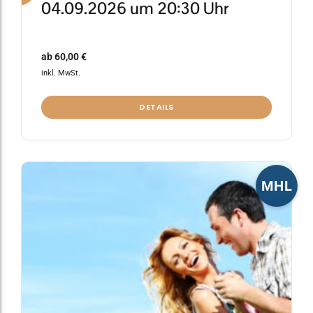
04.09.2026 um 20:30 Uhr
ab
60,00
€
inkl. MwSt.
DETAILS
Dieses
MHL
Produkt
weist
mehrere
Varianten
auf.
Die
Optionen
können