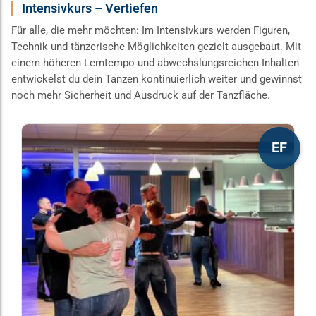
Intensivkurs – Vertiefen
Für alle, die mehr möchten: Im Intensivkurs werden Figuren,
Technik und tänzerische Möglichkeiten gezielt ausgebaut. Mit
einem höheren Lerntempo und abwechslungsreichen Inhalten
entwickelst du dein Tanzen kontinuierlich weiter und gewinnst
noch mehr Sicherheit und Ausdruck auf der Tanzfläche.
Dieses
EF
Produkt
weist
mehrere
Varianten
auf.
Die
Optionen
können
auf
der