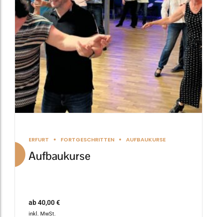
Die
Optionen
können
auf
der
Produktseite
gewählt
werden
ERFURT
FORTGESCHRITTEN
AUFBAUKURSE
Aufbaukurse
ab
40,00
€
inkl. MwSt.