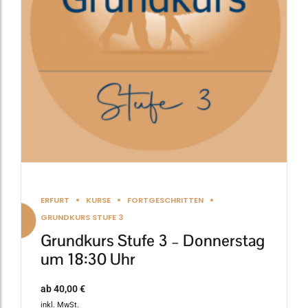
Die
Optionen
können
auf
der
Produktseite
gewählt
werden
ERFURT
KURSE
FORTGESCHRITTEN
GRUNDKURS STUFE 3
Grundkurs Stufe 3 – Donnerstag
um 18:30 Uhr
ab
40,00
€
inkl. MwSt.