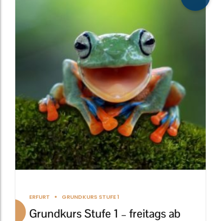
weist
mehrere
Varianten
auf.
Die
Optionen
können
auf
der
Produktseite
gewählt
werden
ERFURT
GRUNDKURS STUFE 1
Grundkurs Stufe 1 – freitags ab