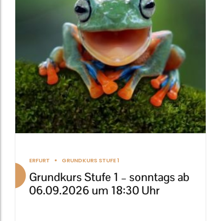
auf.
Die
Optionen
können
auf
der
Produktseite
gewählt
werden
ERFURT
GRUNDKURS STUFE 1
Grundkurs Stufe 1 – sonntags ab
06.09.2026 um 18:30 Uhr