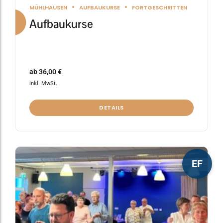
MÜHLHAUSEN
AUFBAUKURSE
FORTGESCHRITTEN
Aufbaukurse
ab
36,00
€
inkl. MwSt.
DETAILS
Dieses
EF
Produkt
weist
mehrere
Varianten
auf.