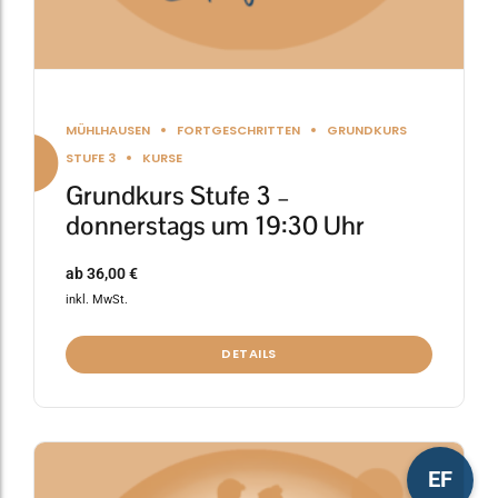
werden
MÜHLHAUSEN
FORTGESCHRITTEN
GRUNDKURS
STUFE 3
KURSE
Grundkurs Stufe 3 –
donnerstags um 19:30 Uhr
ab
36,00
€
inkl. MwSt.
DETAILS
Dieses
EF
Produkt