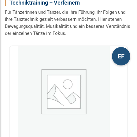
Techniktraining – Verfeinern
Für Tänzerinnen und Tänzer, die ihre Führung, ihr Folgen und
ihre Tanztechnik gezielt verbessern möchten. Hier stehen
Bewegungsqualität, Musikalität und ein besseres Verständnis
der einzelnen Tänze im Fokus.
Dieses
EF
Produkt
weist
mehrere
Varianten
auf.
Die
Optionen
können
auf
der
Produktseite