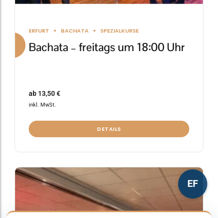
ERFURT
BACHATA
SPEZIALKURSE
Bachata – freitags um 18:00 Uhr
ab
13,50
€
inkl. MwSt.
DETAILS
Dieses
EF
Produkt
weist
mehrere