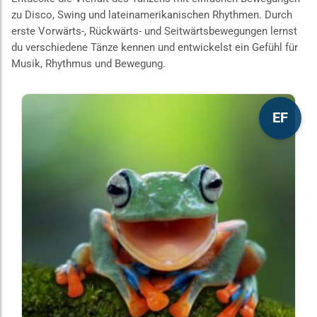
zu Disco, Swing und lateinamerikanischen Rhythmen. Durch
erste Vorwärts-, Rückwärts- und Seitwärtsbewegungen lernst
du verschiedene Tänze kennen und entwickelst ein Gefühl für
Musik, Rhythmus und Bewegung.
Dieses
EF
Produkt
weist
mehrere
Varianten
auf.
Die
Optionen
können
auf
der
Produktseite
gewählt