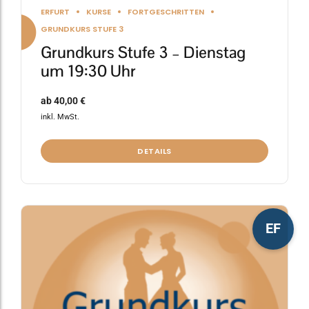
ERFURT
KURSE
FORTGESCHRITTEN
GRUNDKURS STUFE 3
Grundkurs Stufe 3 – Dienstag
um 19:30 Uhr
ab
40,00
€
inkl. MwSt.
DETAILS
Dieses
EF
Produkt
weist
mehrere
Varianten
auf.