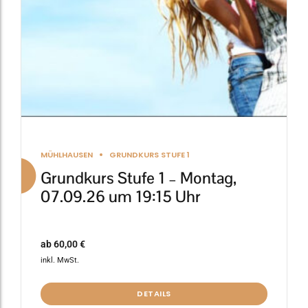
auf
der
Produktseite
gewählt
werden
MÜHLHAUSEN
GRUNDKURS STUFE 1
Grundkurs Stufe 1 – Montag,
07.09.26 um 19:15 Uhr
ab
60,00
€
inkl. MwSt.
DETAILS