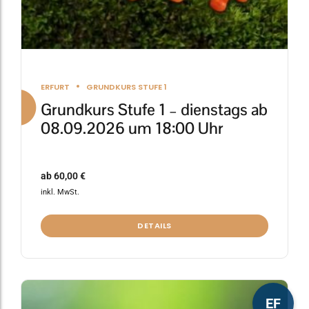
werden
ERFURT
GRUNDKURS STUFE 1
Grundkurs Stufe 1 – dienstags ab
08.09.2026 um 18:00 Uhr
ab
60,00
€
inkl. MwSt.
DETAILS
Dieses
EF
Produkt