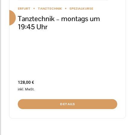
gewählt
ERFURT
TANZTECHNIK
SPEZIALKURSE
werden
Tanztechnik – montags um
19:45 Uhr
128,00
€
inkl. MwSt.
DETAILS