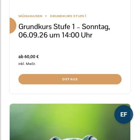
MÜHLHAUSEN
GRUNDKURS STUFE 1
Grundkurs Stufe 1 – Sonntag,
06.09.26 um 14:00 Uhr
ab
60,00
€
inkl. MwSt.
DETAILS
Dieses
EF
Produkt
weist
mehrere
Varianten