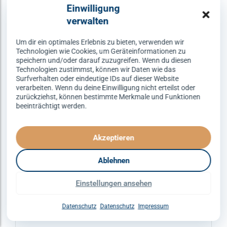
Varianten
Einwilligung
auf.
verwalten
Die
Optionen
Um dir ein optimales Erlebnis zu bieten, verwenden wir
Technologien wie Cookies, um Geräteinformationen zu
können
speichern und/oder darauf zuzugreifen. Wenn du diesen
auf
Technologien zustimmst, können wir Daten wie das
Surfverhalten oder eindeutige IDs auf dieser Website
der
verarbeiten. Wenn du deine Einwilligung nicht erteilst oder
Produktseite
zurückziehst, können bestimmte Merkmale und Funktionen
gewählt
beeinträchtigt werden.
werden
Akzeptieren
Ablehnen
ERFURT
DISCOFOX
SPEZIALKURSE
Einstellungen ansehen
Discofox – dienstags um 21:30
Uhr
Datenschutz
Datenschutz
Impressum