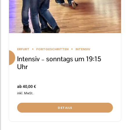
Produktseite
gewählt
werden
ERFURT
FORTGESCHRITTEN
INTENSIV
Intensiv – sonntags um 19:15
Uhr
ab
40,00
€
inkl. MwSt.
DETAILS