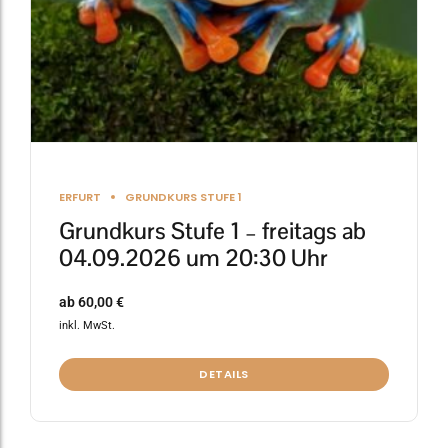
der
Produktseite
gewählt
werden
ERFURT
GRUNDKURS STUFE 1
Grundkurs Stufe 1 – freitags ab
04.09.2026 um 20:30 Uhr
ab
60,00
€
inkl. MwSt.
DETAILS