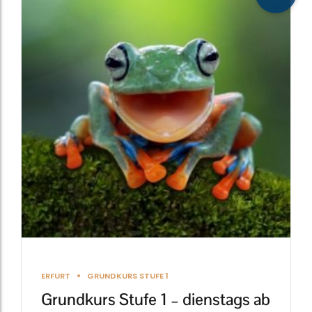
weist
mehrere
Varianten
auf.
Die
Optionen
können
auf
der
Produktseite
gewählt
werden
ERFURT
GRUNDKURS STUFE 1
Grundkurs Stufe 1 – dienstags ab