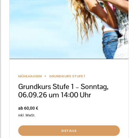
können
auf
der
Produktseite
gewählt
werden
MÜHLHAUSEN
GRUNDKURS STUFE 1
Grundkurs Stufe 1 – Sonntag,
06.09.26 um 14:00 Uhr
ab
60,00
€
inkl. MwSt.
DETAILS