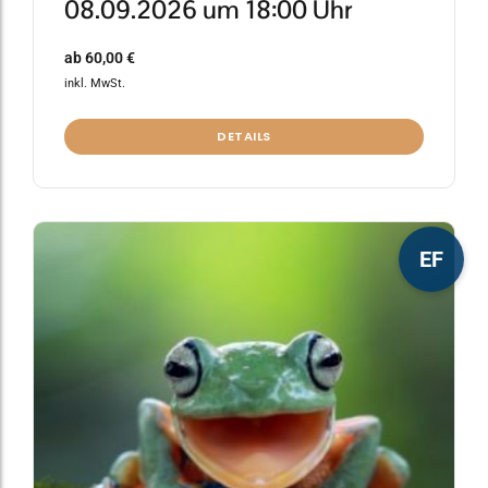
08.09.2026 um 18:00 Uhr
ab
60,00
€
inkl. MwSt.
DETAILS
Dieses
EF
Produkt
weist
mehrere
Varianten
auf.
Die
Optionen
können
auf