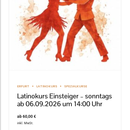
Die
Optionen
können
auf
der
Produktseite
gewählt
werden
ERFURT
LATINOKURS
SPEZIALKURSE
Latinokurs Einsteiger – sonntags
ab 06.09.2026 um 14:00 Uhr
ab
60,00
€
inkl. MwSt.