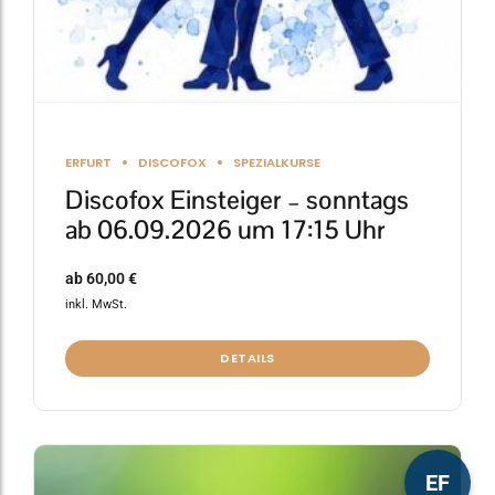
gewählt
werden
ERFURT
DISCOFOX
SPEZIALKURSE
Discofox Einsteiger – sonntags
ab 06.09.2026 um 17:15 Uhr
ab
60,00
€
inkl. MwSt.
DETAILS
Dieses
EF
Produkt