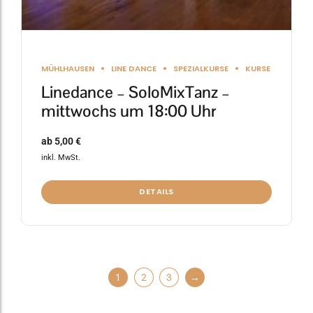
MÜHLHAUSEN
LINE DANCE
SPEZIALKURSE
KURSE
Linedance – SoloMixTanz –
mittwochs um 18:00 Uhr
ab
5,00
€
inkl. MwSt.
DETAILS
1
2
3
→