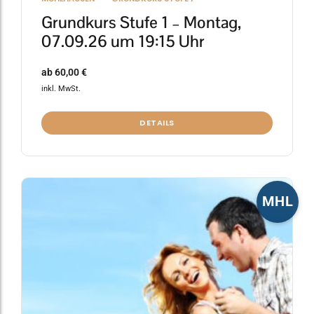
Grundkurs Stufe 1 – Montag,
07.09.26 um 19:15 Uhr
ab
60,00
€
inkl. MwSt.
DETAILS
Dieses
MHL
Produkt
weist
mehrere
Varianten
auf.
Die
Optionen