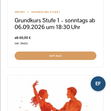
ERFURT
GRUNDKURS STUFE 1
Grundkurs Stufe 1 – sonntags ab
06.09.2026 um 18:30 Uhr
ab
60,00
€
inkl. MwSt.
DETAILS
Dieses
EF
Produkt
weist
mehrere
Varianten
auf.