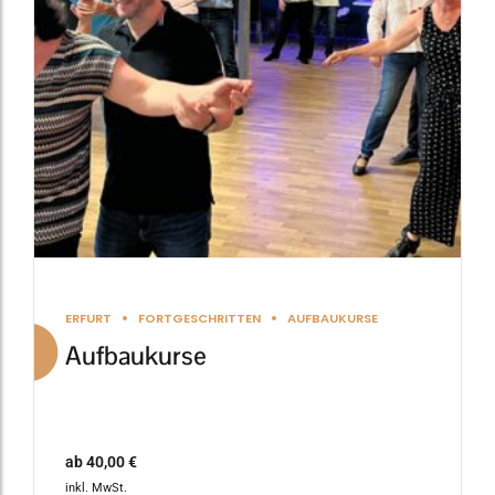
Die
Optionen
können
auf
der
Produktseite
gewählt
werden
ERFURT
FORTGESCHRITTEN
AUFBAUKURSE
Aufbaukurse
ab
40,00
€
inkl. MwSt.