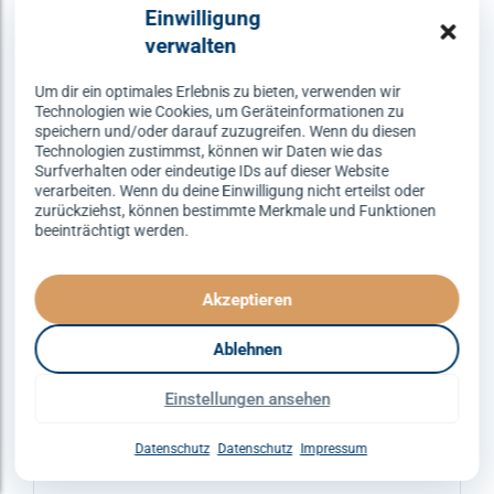
Varianten
Einwilligung
auf.
verwalten
Die
Optionen
Um dir ein optimales Erlebnis zu bieten, verwenden wir
Technologien wie Cookies, um Geräteinformationen zu
können
speichern und/oder darauf zuzugreifen. Wenn du diesen
auf
Technologien zustimmst, können wir Daten wie das
Surfverhalten oder eindeutige IDs auf dieser Website
der
verarbeiten. Wenn du deine Einwilligung nicht erteilst oder
Produktseite
zurückziehst, können bestimmte Merkmale und Funktionen
gewählt
beeinträchtigt werden.
werden
Akzeptieren
Ablehnen
ERFURT
DISCOFOX
SPEZIALKURSE
Einstellungen ansehen
Discofox – dienstags um 21:30
Uhr
Datenschutz
Datenschutz
Impressum