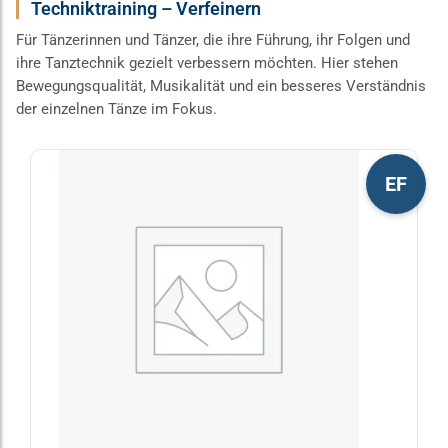
Techniktraining – Verfeinern
Für Tänzerinnen und Tänzer, die ihre Führung, ihr Folgen und
ihre Tanztechnik gezielt verbessern möchten. Hier stehen
Bewegungsqualität, Musikalität und ein besseres Verständnis
der einzelnen Tänze im Fokus.
Dieses
EF
Produkt
weist
mehrere
Varianten
auf.
Die
Optionen
können
auf
der
Produktseite