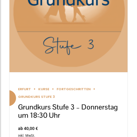
Die
Optionen
können
auf
der
Produktseite
gewählt
werden
ERFURT
KURSE
FORTGESCHRITTEN
GRUNDKURS STUFE 3
Grundkurs Stufe 3 – Donnerstag
um 18:30 Uhr
ab
40,00
€
inkl. MwSt.