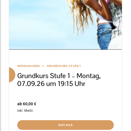
auf
der
Produktseite
gewählt
werden
MÜHLHAUSEN
GRUNDKURS STUFE 1
Grundkurs Stufe 1 – Montag,
07.09.26 um 19:15 Uhr
ab
60,00
€
inkl. MwSt.
DETAILS