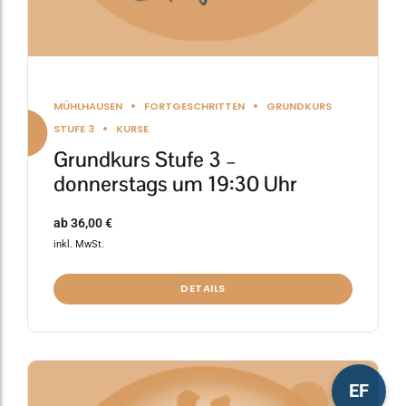
werden
MÜHLHAUSEN
FORTGESCHRITTEN
GRUNDKURS
STUFE 3
KURSE
Grundkurs Stufe 3 –
donnerstags um 19:30 Uhr
ab
36,00
€
inkl. MwSt.
DETAILS
Dieses
EF
Produkt