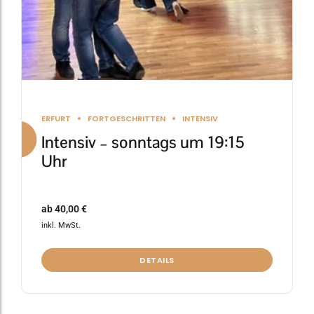
Produktseite
gewählt
werden
ERFURT
FORTGESCHRITTEN
INTENSIV
Intensiv – sonntags um 19:15
Uhr
ab
40,00
€
inkl. MwSt.
DETAILS