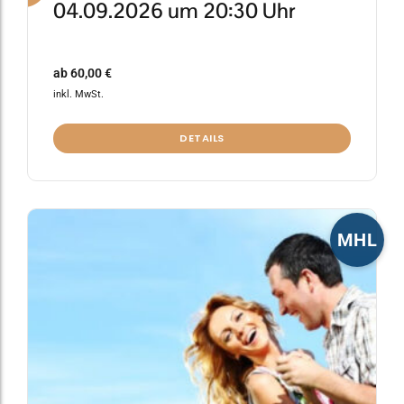
04.09.2026 um 20:30 Uhr
ab
60,00
€
inkl. MwSt.
DETAILS
Dieses
MHL
Produkt
weist
mehrere
Varianten
auf.
Die
Optionen
können