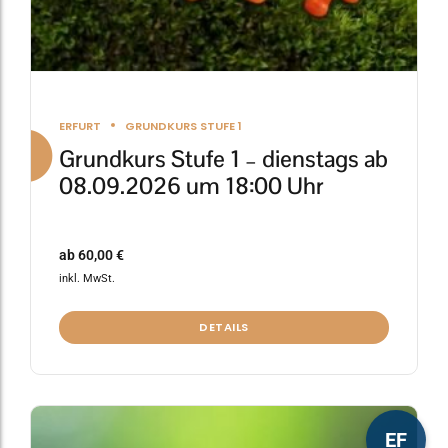
werden
ERFURT
GRUNDKURS STUFE 1
Grundkurs Stufe 1 – dienstags ab
08.09.2026 um 18:00 Uhr
ab
60,00
€
inkl. MwSt.
DETAILS
Dieses
EF
Produkt