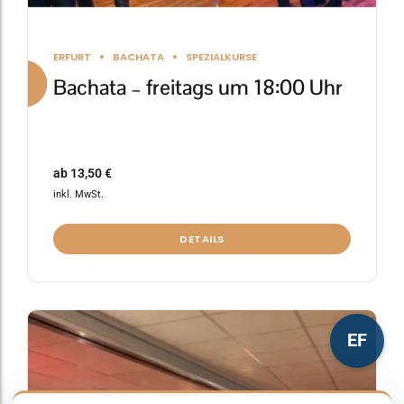
ERFURT
BACHATA
SPEZIALKURSE
Bachata – freitags um 18:00 Uhr
ab
13,50
€
inkl. MwSt.
DETAILS
Dieses
EF
Produkt
weist
mehrere