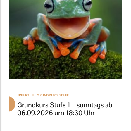
auf.
Die
Optionen
können
auf
der
Produktseite
gewählt
werden
ERFURT
GRUNDKURS STUFE 1
Grundkurs Stufe 1 – sonntags ab
06.09.2026 um 18:30 Uhr