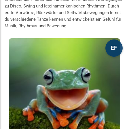
zu Disco, Swing und lateinamerikanischen Rhythmen. Durch
erste Vorwärts-, Rückwärts- und Seitwärtsbewegungen lernst
du verschiedene Tänze kennen und entwickelst ein Gefühl für
Musik, Rhythmus und Bewegung.
Dieses
EF
Produkt
weist
mehrere
Varianten
auf.
Die
Optionen
können
auf
der
Produktseite
gewählt