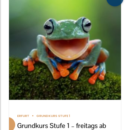
weist
mehrere
Varianten
auf.
Die
Optionen
können
auf
der
Produktseite
gewählt
werden
ERFURT
GRUNDKURS STUFE 1
Grundkurs Stufe 1 – freitags ab