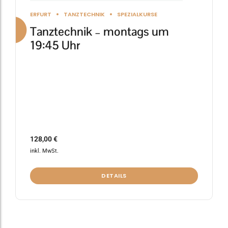
gewählt
ERFURT
TANZTECHNIK
SPEZIALKURSE
werden
Tanztechnik – montags um
19:45 Uhr
128,00
€
inkl. MwSt.
DETAILS