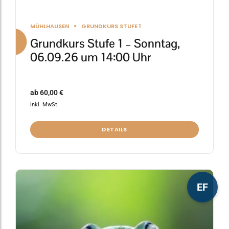
MÜHLHAUSEN
GRUNDKURS STUFE 1
Grundkurs Stufe 1 – Sonntag,
06.09.26 um 14:00 Uhr
ab
60,00
€
inkl. MwSt.
DETAILS
Dieses
EF
Produkt
weist
mehrere
Varianten