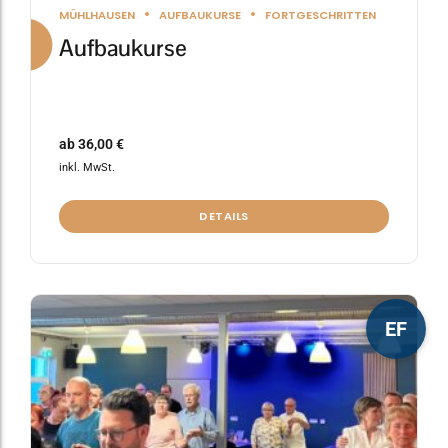
MÜHLHAUSEN
AUFBAUKURSE
FORTGESCHRITTEN
Aufbaukurse
ab
36,00
€
inkl. MwSt.
DETAILS
Dieses
EF
Produkt
weist
mehrere
Varianten
auf.