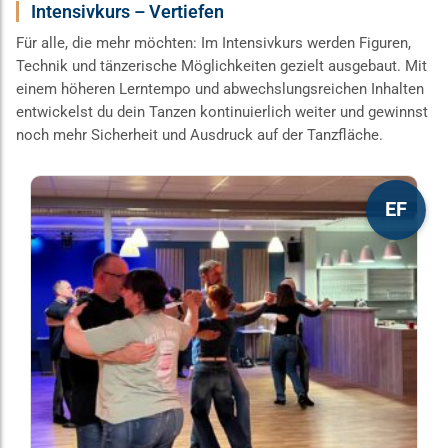
Intensivkurs – Vertiefen
Für alle, die mehr möchten: Im Intensivkurs werden Figuren,
Technik und tänzerische Möglichkeiten gezielt ausgebaut. Mit
einem höheren Lerntempo und abwechslungsreichen Inhalten
entwickelst du dein Tanzen kontinuierlich weiter und gewinnst
noch mehr Sicherheit und Ausdruck auf der Tanzfläche.
Dieses
EF
Produkt
weist
mehrere
Varianten
auf.
Die
Optionen
können
auf
der