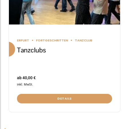
gewählt
werden
ERFURT
FORTGESCHRITTEN
TANZCLUB
Tanzclubs
ab
40,00
€
inkl. MwSt.
DETAILS