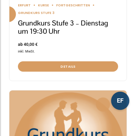
ERFURT
KURSE
FORTGESCHRITTEN
GRUNDKURS STUFE 3
Grundkurs Stufe 3 – Dienstag
um 19:30 Uhr
ab
40,00
€
inkl. MwSt.
DETAILS
Dieses
EF
Produkt
weist
mehrere
Varianten
auf.