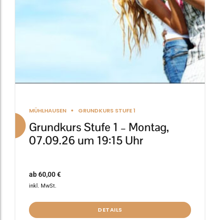
auf
der
Produktseite
gewählt
werden
MÜHLHAUSEN
GRUNDKURS STUFE 1
Grundkurs Stufe 1 – Montag,
07.09.26 um 19:15 Uhr
ab
60,00
€
inkl. MwSt.
DETAILS