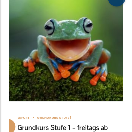
weist
mehrere
Varianten
auf.
Die
Optionen
können
auf
der
Produktseite
gewählt
werden
ERFURT
GRUNDKURS STUFE 1
Grundkurs Stufe 1 – freitags ab