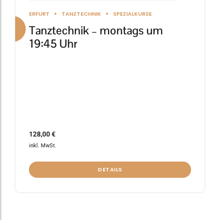
gewählt
ERFURT
TANZTECHNIK
SPEZIALKURSE
werden
Tanztechnik – montags um
19:45 Uhr
128,00
€
inkl. MwSt.
DETAILS