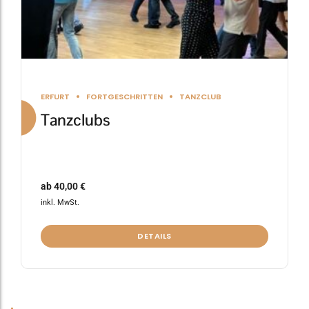
gewählt
werden
ERFURT
FORTGESCHRITTEN
TANZCLUB
Tanzclubs
ab
40,00
€
inkl. MwSt.
DETAILS