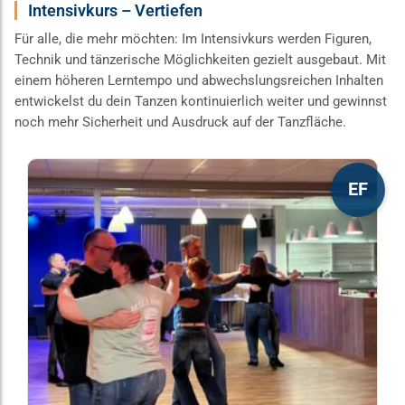
Intensivkurs – Vertiefen
Für alle, die mehr möchten: Im Intensivkurs werden Figuren,
Technik und tänzerische Möglichkeiten gezielt ausgebaut. Mit
einem höheren Lerntempo und abwechslungsreichen Inhalten
entwickelst du dein Tanzen kontinuierlich weiter und gewinnst
noch mehr Sicherheit und Ausdruck auf der Tanzfläche.
Dieses
EF
Produkt
weist
mehrere
Varianten
auf.
Die
Optionen
können
auf
der