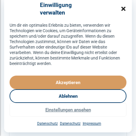
Varianten
Einwilligung
auf.
verwalten
Die
Optionen
Um dir ein optimales Erlebnis zu bieten, verwenden wir
Technologien wie Cookies, um Geräteinformationen zu
können
speichern und/oder darauf zuzugreifen. Wenn du diesen
auf
Technologien zustimmst, können wir Daten wie das
Surfverhalten oder eindeutige IDs auf dieser Website
der
verarbeiten. Wenn du deine Einwilligung nicht erteilst oder
Produktseite
zurückziehst, können bestimmte Merkmale und Funktionen
gewählt
beeinträchtigt werden.
werden
Akzeptieren
Ablehnen
ERFURT
DISCOFOX
SPEZIALKURSE
Einstellungen ansehen
Discofox – dienstags um 21:30
Uhr
Datenschutz
Datenschutz
Impressum