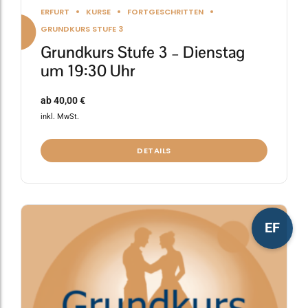
ERFURT
KURSE
FORTGESCHRITTEN
GRUNDKURS STUFE 3
Grundkurs Stufe 3 – Dienstag
um 19:30 Uhr
ab
40,00
€
inkl. MwSt.
DETAILS
Dieses
EF
Produkt
weist
mehrere
Varianten
auf.