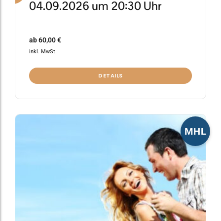
04.09.2026 um 20:30 Uhr
ab
60,00
€
inkl. MwSt.
DETAILS
Dieses
MHL
Produkt
weist
mehrere
Varianten
auf.
Die
Optionen
können