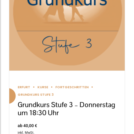
Die
Optionen
können
auf
der
Produktseite
gewählt
werden
ERFURT
KURSE
FORTGESCHRITTEN
GRUNDKURS STUFE 3
Grundkurs Stufe 3 – Donnerstag
um 18:30 Uhr
ab
40,00
€
inkl. MwSt.