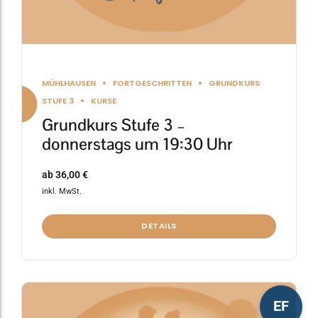
werden
MÜHLHAUSEN
FORTGESCHRITTEN
GRUNDKURS
STUFE 3
KURSE
Grundkurs Stufe 3 –
donnerstags um 19:30 Uhr
ab
36,00
€
inkl. MwSt.
DETAILS
Dieses
EF
Produkt