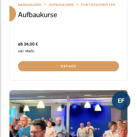
MÜHLHAUSEN
AUFBAUKURSE
FORTGESCHRITTEN
Aufbaukurse
ab
36,00
€
inkl. MwSt.
DETAILS
Dieses
EF
Produkt
weist
mehrere
Varianten
auf.