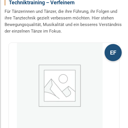
Techniktraining – Verfeinern
Für Tänzerinnen und Tänzer, die ihre Führung, ihr Folgen und
ihre Tanztechnik gezielt verbessern möchten. Hier stehen
Bewegungsqualität, Musikalität und ein besseres Verständnis
der einzelnen Tänze im Fokus.
Dieses
EF
Produkt
weist
mehrere
Varianten
auf.
Die
Optionen
können
auf
der
Produktseite