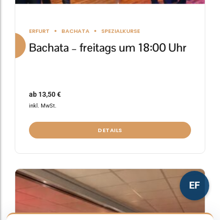
ERFURT
BACHATA
SPEZIALKURSE
Bachata – freitags um 18:00 Uhr
ab
13,50
€
inkl. MwSt.
DETAILS
Dieses
EF
Produkt
weist
mehrere