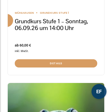
MÜHLHAUSEN
GRUNDKURS STUFE 1
Grundkurs Stufe 1 – Sonntag,
06.09.26 um 14:00 Uhr
ab
60,00
€
inkl. MwSt.
DETAILS
Dieses
EF
Produkt
weist
mehrere
Varianten