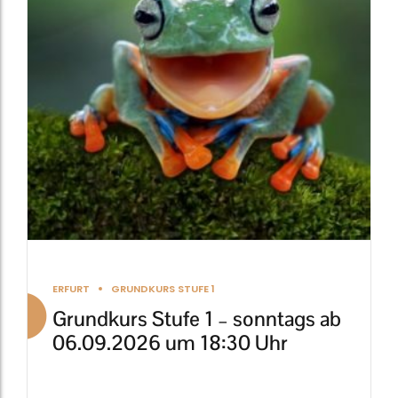
auf.
Die
Optionen
können
auf
der
Produktseite
gewählt
werden
ERFURT
GRUNDKURS STUFE 1
Grundkurs Stufe 1 – sonntags ab
06.09.2026 um 18:30 Uhr