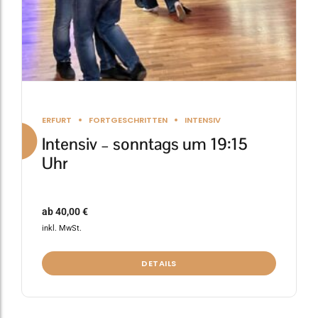
Produktseite
gewählt
werden
ERFURT
FORTGESCHRITTEN
INTENSIV
Intensiv – sonntags um 19:15
Uhr
ab
40,00
€
inkl. MwSt.
DETAILS