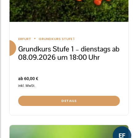
werden
ERFURT
GRUNDKURS STUFE 1
Grundkurs Stufe 1 – dienstags ab
08.09.2026 um 18:00 Uhr
ab
60,00
€
inkl. MwSt.
DETAILS
Dieses
EF
Produkt