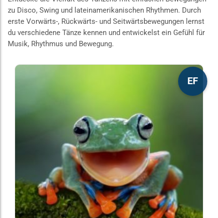
zu Disco, Swing und lateinamerikanischen Rhythmen. Durch
erste Vorwärts-, Rückwärts- und Seitwärtsbewegungen lernst
du verschiedene Tänze kennen und entwickelst ein Gefühl für
Musik, Rhythmus und Bewegung.
Dieses
EF
Produkt
weist
mehrere
Varianten
auf.
Die
Optionen
können
auf
der
Produktseite
gewählt