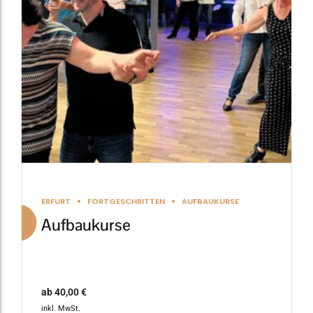
Die
Optionen
können
auf
der
Produktseite
gewählt
werden
ERFURT
FORTGESCHRITTEN
AUFBAUKURSE
Aufbaukurse
ab
40,00
€
inkl. MwSt.