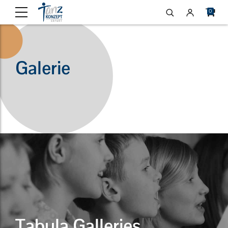
0
Galerie
Tabula Galleries