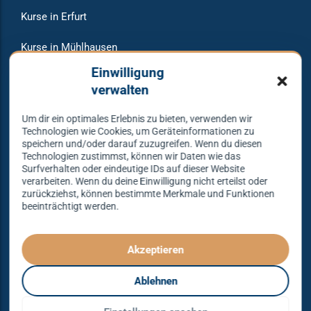
Kurse in Erfurt
Kurse in Mühlhausen
Einwilligung
Veranstaltungen
verwalten
Raumvermietung
Um dir ein optimales Erlebnis zu bieten, verwenden wir
Technologien wie Cookies, um Geräteinformationen zu
speichern und/oder darauf zuzugreifen. Wenn du diesen
Technologien zustimmst, können wir Daten wie das
Warum bei uns tanzen?
Surfverhalten oder eindeutige IDs auf dieser Website
verarbeiten. Wenn du deine Einwilligung nicht erteilst oder
zurückziehst, können bestimmte Merkmale und Funktionen
beeinträchtigt werden.
Lass dich begeistern und probier es aus – Tanzen lernen
mit unserem Erfolgskonzept.
Spielend leicht und mit viel Spaß!
Akzeptieren
Denn Tanzen kann jeder lernen – mit dem richtigen
Ablehnen
Konzept sogar ganz einfach – das gibt es nur bei
Tanzkonzept Erfurt.