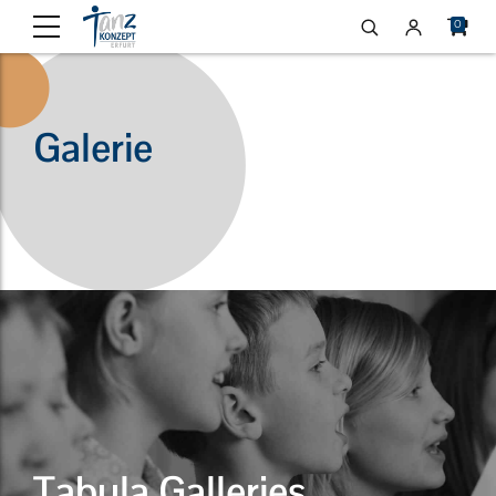
0
Galerie
Tabula Galleries