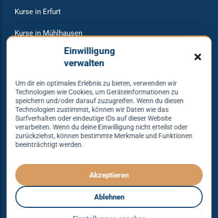
Kurse in Erfurt
Kurse in Mühlhausen
Einwilligung
Veranstaltungen
verwalten
Raumvermietung
Um dir ein optimales Erlebnis zu bieten, verwenden wir
Technologien wie Cookies, um Geräteinformationen zu
speichern und/oder darauf zuzugreifen. Wenn du diesen
Technologien zustimmst, können wir Daten wie das
Warum bei uns tanzen?
Surfverhalten oder eindeutige IDs auf dieser Website
verarbeiten. Wenn du deine Einwilligung nicht erteilst oder
zurückziehst, können bestimmte Merkmale und Funktionen
beeinträchtigt werden.
Lass dich begeistern und probier es aus – Tanzen lernen
mit unserem Erfolgskonzept.
Spielend leicht und mit viel Spaß!
Akzeptieren
Denn Tanzen kann jeder lernen – mit dem richtigen
Ablehnen
Konzept sogar ganz einfach – das gibt es nur bei
Tanzkonzept Erfurt.