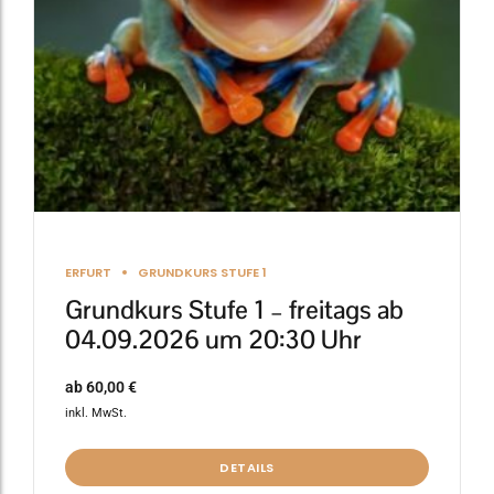
können
auf
der
Produktseite
gewählt
werden
ERFURT
GRUNDKURS STUFE 1
Grundkurs Stufe 1 – freitags ab
04.09.2026 um 20:30 Uhr
ab
60,00
€
inkl. MwSt.
DETAILS