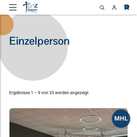
0
Einzelperson
Ergebnisse 1 – 9 von 33 werden angezeigt
Dieses
MHL
Produkt
weist
mehrere