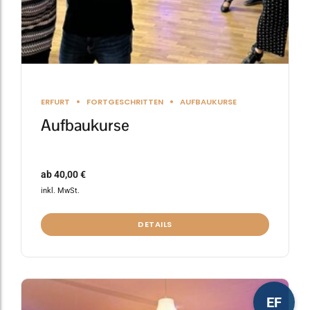
gewählt
werden
ERFURT
FORTGESCHRITTEN
AUFBAUKURSE
Aufbaukurse
ab
40,00
€
inkl. MwSt.
DETAILS
Dieses
EF
Produkt