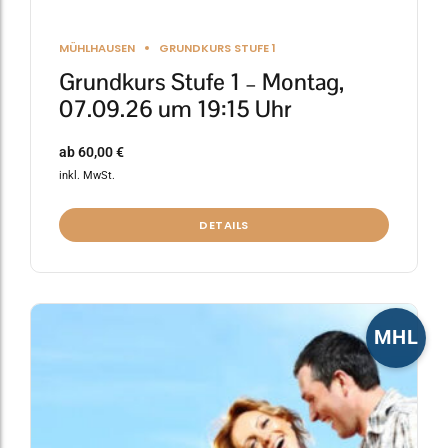
MÜHLHAUSEN
GRUNDKURS STUFE 1
Grundkurs Stufe 1 – Montag,
07.09.26 um 19:15 Uhr
ab
60,00
€
inkl. MwSt.
DETAILS
Dieses
MHL
Produkt
weist
mehrere
Varianten
auf.