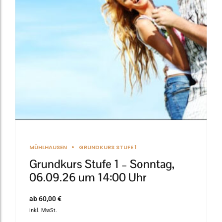
Die
Optionen
können
auf
der
Produktseite
gewählt
werden
MÜHLHAUSEN
GRUNDKURS STUFE 1
Grundkurs Stufe 1 – Sonntag,
06.09.26 um 14:00 Uhr
ab
60,00
€
inkl. MwSt.