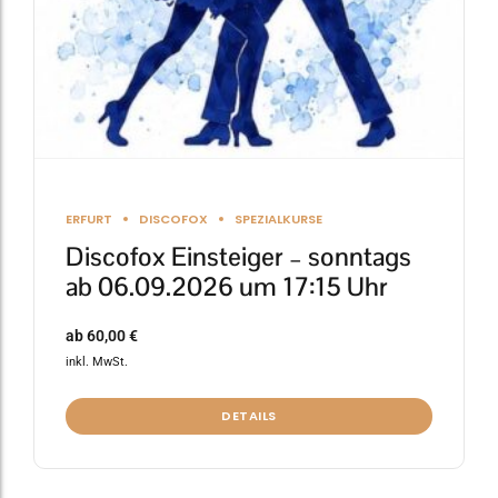
der
Produktseite
gewählt
werden
ERFURT
DISCOFOX
SPEZIALKURSE
Discofox Einsteiger – sonntags
ab 06.09.2026 um 17:15 Uhr
ab
60,00
€
inkl. MwSt.
DETAILS