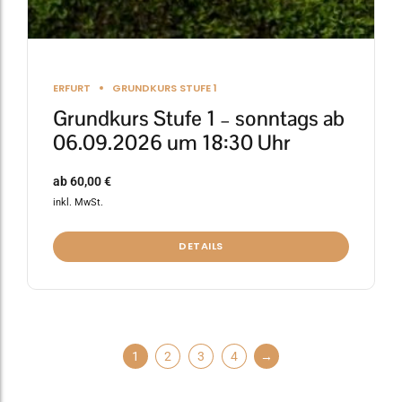
ERFURT
GRUNDKURS STUFE 1
Grundkurs Stufe 1 – sonntags ab
06.09.2026 um 18:30 Uhr
ab
60,00
€
inkl. MwSt.
DETAILS
1
2
3
4
→